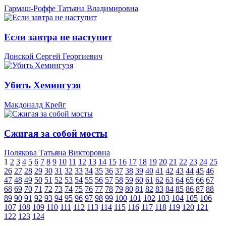
Гармаш-Роффе Татьяна Владимировна
Если завтра не наступит
Донской Сергей Георгиевич
Убить Хемингуэя
Макдоналд Крейг
Сжигая за собой мосты
Полякова Татьяна Викторовна
1
2
3
4
5
6
7
8
9
10
11
12
13
14
15
16
17
18
19
20
21
22
23
24
25
26
27
28
29
30
31
32
33
34
35
36
37
38
39
40
41
42
43
44
45
46
47
48
49
50
51
52
53
54
55
56
57
58
59
60
61
62
63
64
65
66
67
68
69
70
71
72
73
74
75
76
77
78
79
80
81
82
83
84
85
86
87
88
89
90
91
92
93
94
95
96
97
98
99
100
101
102
103
104
105
106
107
108
109
110
111
112
113
114
115
116
117
118
119
120
121
122
123
124