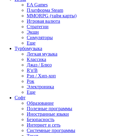
EA Games
Платформа Steam
MMORPG (тайм карты)
Игровая валюта
Стратегии
Экшн
Симуляторы
Еще
Турбомузыка
Легкая музыка
Классика
Джаз / Блюз
R'n'B
Рэп / Хип-хоп
Рок
Электроника
Еще
Софт
Образование
Полезные программы
Иностранные языки
Безопасность
Интернет и сеть
Системные программы
Текст