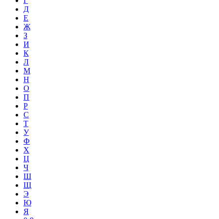
Г
Д
Е
Ж
З
И
К
Л
М
Н
О
П
Р
С
Т
У
Ф
Х
Ц
Ч
Ш
Щ
Э
Ю
Я