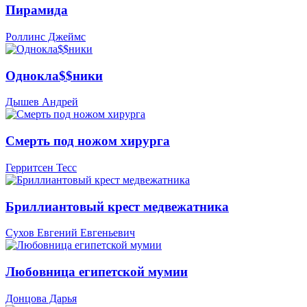
Пирамида
Роллинс Джеймс
Однокла$$ники
Дышев Андрей
Смерть под ножом хирурга
Герритсен Тесс
Бриллиантовый крест медвежатника
Сухов Евгений Евгеньевич
Любовница египетской мумии
Донцова Дарья