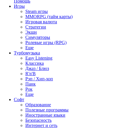
Помощь
Игры
Steam игры
MMORPG (тайм карты)
Игровая валюта
Стратегии
Экшн
Симуляторы
Ролевые игры (RPG)
Еще
Турбомузыка
Easy Listening
Классика
Джаз / Блюз
R'n'B
Рэп / Хип-хоп
Панк
Рок
Еще
Софт
Образование
Полезные программы
Иностранные языки
Безопасность
Интернет и сеть