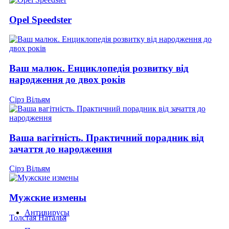
Opel Speedster
Ваш малюк. Енциклопедія розвитку від
народження до двох років
Сірз Вільям
Ваша вагітність. Практичний порадник від
зачаття до народження
Сірз Вільям
Мужские измены
Антивирусы
Толстая Наталья