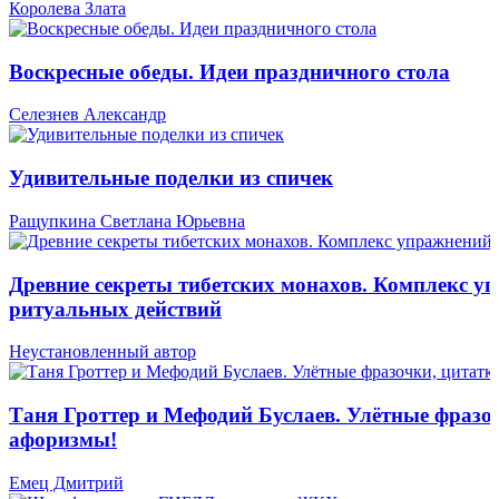
Королева Злата
Воскресные обеды. Идеи праздничного стола
Селезнев Александр
Удивительные поделки из спичек
Ращупкина Светлана Юрьевна
Древние секреты тибетских монахов. Комплекс у
ритуальных действий
Неустановленный автор
Таня Гроттер и Мефодий Буслаев. Улётные фразо
афоризмы!
Емец Дмитрий