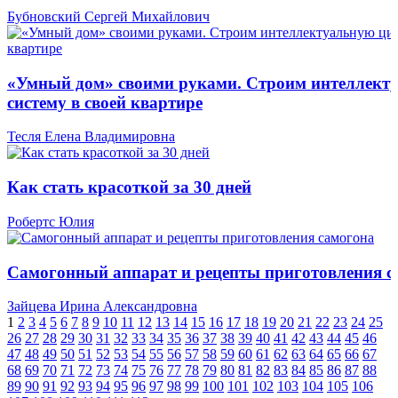
Бубновский Сергей Михайлович
«Умный дом» своими руками. Строим интеллект
систему в своей квартире
Тесля Елена Владимировна
Как стать красоткой за 30 дней
Робертс Юлия
Самогонный аппарат и рецепты приготовления с
Зайцева Ирина Александровна
1
2
3
4
5
6
7
8
9
10
11
12
13
14
15
16
17
18
19
20
21
22
23
24
25
26
27
28
29
30
31
32
33
34
35
36
37
38
39
40
41
42
43
44
45
46
47
48
49
50
51
52
53
54
55
56
57
58
59
60
61
62
63
64
65
66
67
68
69
70
71
72
73
74
75
76
77
78
79
80
81
82
83
84
85
86
87
88
89
90
91
92
93
94
95
96
97
98
99
100
101
102
103
104
105
106