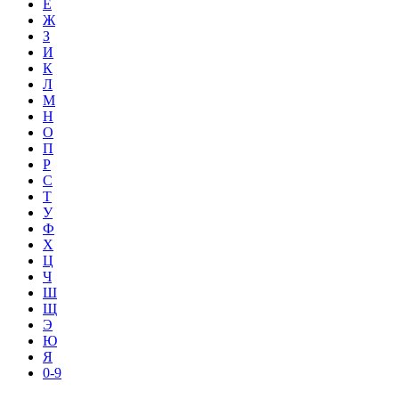
Е
Ж
З
И
К
Л
М
Н
О
П
Р
С
Т
У
Ф
Х
Ц
Ч
Ш
Щ
Э
Ю
Я
0-9