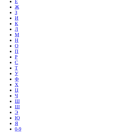
Е
Ж
З
И
К
Л
М
Н
О
П
Р
С
Т
У
Ф
Х
Ц
Ч
Ш
Щ
Э
Ю
Я
0-9