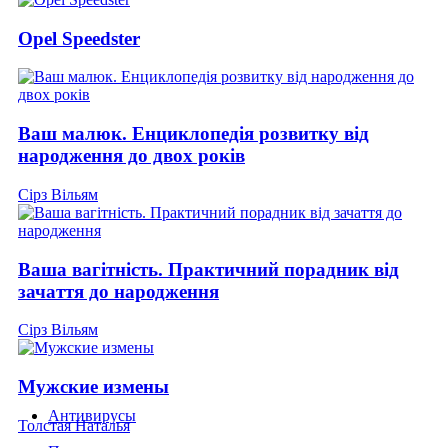
Opel Speedster
Ваш малюк. Енциклопедія розвитку від
народження до двох років
Сірз Вільям
Ваша вагітність. Практичний порадник від
зачаття до народження
Сірз Вільям
Мужские измены
Антивирусы
Толстая Наталья