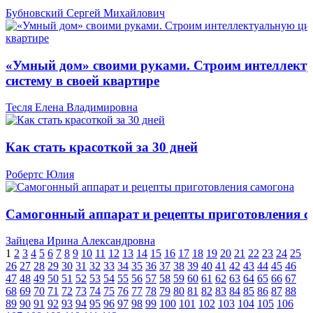
Бубновский Сергей Михайлович
«Умный дом» своими руками. Строим интеллект
систему в своей квартире
Тесля Елена Владимировна
Как стать красоткой за 30 дней
Робертс Юлия
Самогонный аппарат и рецепты приготовления с
Зайцева Ирина Александровна
1
2
3
4
5
6
7
8
9
10
11
12
13
14
15
16
17
18
19
20
21
22
23
24
25
26
27
28
29
30
31
32
33
34
35
36
37
38
39
40
41
42
43
44
45
46
47
48
49
50
51
52
53
54
55
56
57
58
59
60
61
62
63
64
65
66
67
68
69
70
71
72
73
74
75
76
77
78
79
80
81
82
83
84
85
86
87
88
89
90
91
92
93
94
95
96
97
98
99
100
101
102
103
104
105
106