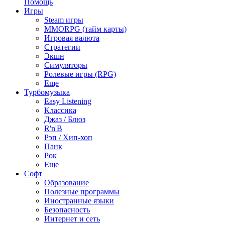
Помощь
Игры
Steam игры
MMORPG (тайм карты)
Игровая валюта
Стратегии
Экшн
Симуляторы
Ролевые игры (RPG)
Еще
Турбомузыка
Easy Listening
Классика
Джаз / Блюз
R'n'B
Рэп / Хип-хоп
Панк
Рок
Еще
Софт
Образование
Полезные программы
Иностранные языки
Безопасность
Интернет и сеть