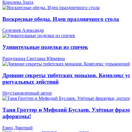
Королева Злата
Воскресные обеды. Идеи праздничного стола
Селезнев Александр
Удивительные поделки из спичек
Ращупкина Светлана Юрьевна
Древние секреты тибетских монахов. Комплекс у
ритуальных действий
Неустановленный автор
Таня Гроттер и Мефодий Буслаев. Улётные фразо
афоризмы!
Емец Дмитрий