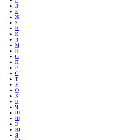
Г
Д
Е
Ж
З
И
К
Л
М
Н
О
П
Р
С
Т
У
Ф
Х
Ц
Ч
Ш
Щ
Э
Ю
Я