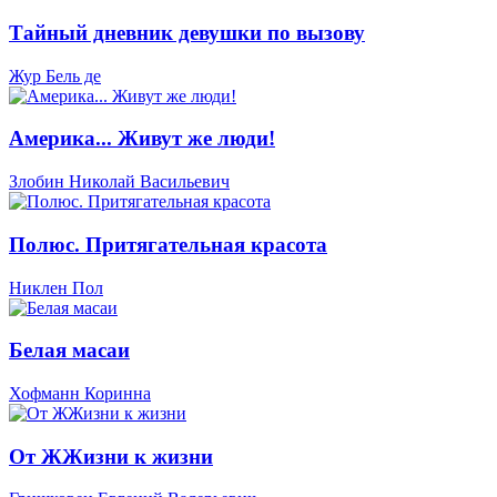
Тайный дневник девушки по вызову
Жур Бель де
Америка... Живут же люди!
Злобин Николай Васильевич
Полюс. Притягательная красота
Никлен Пол
Белая масаи
Хофманн Коринна
От ЖЖизни к жизни