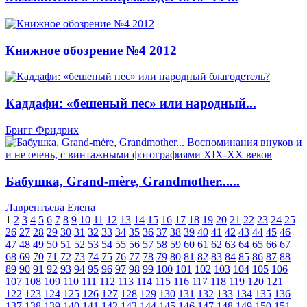
Книжное обозрение №4 2012
Каддафи: «бешеный пес» или народный...
Бригг Фридрих
Бабушка, Grand-mère, Grandmother......
Лаврентьева Елена
1
2
3
4
5
6
7
8
9
10
11
12
13
14
15
16
17
18
19
20
21
22
23
24
25
26
27
28
29
30
31
32
33
34
35
36
37
38
39
40
41
42
43
44
45
46
47
48
49
50
51
52
53
54
55
56
57
58
59
60
61
62
63
64
65
66
67
68
69
70
71
72
73
74
75
76
77
78
79
80
81
82
83
84
85
86
87
88
89
90
91
92
93
94
95
96
97
98
99
100
101
102
103
104
105
106
107
108
109
110
111
112
113
114
115
116
117
118
119
120
121
122
123
124
125
126
127
128
129
130
131
132
133
134
135
136
137
138
139
140
141
142
143
144
145
146
147
148
149
150
151