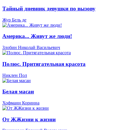
Тайный дневник девушки по вызову
Жур Бель де
Америка... Живут же люди!
Злобин Николай Васильевич
Полюс. Притягательная красота
Никлен Пол
Белая масаи
Хофманн Коринна
От ЖЖизни к жизни