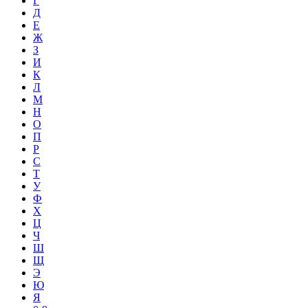
Г
Д
Е
Ж
З
И
К
Л
М
Н
О
П
Р
С
Т
У
Ф
Х
Ц
Ч
Ш
Щ
Э
Ю
Я