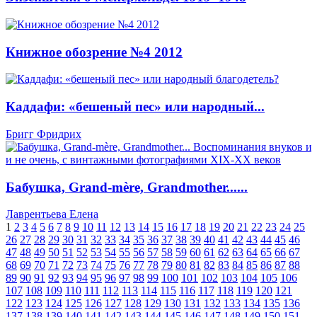
Книжное обозрение №4 2012
Каддафи: «бешеный пес» или народный...
Бригг Фридрих
Бабушка, Grand-mère, Grandmother......
Лаврентьева Елена
1
2
3
4
5
6
7
8
9
10
11
12
13
14
15
16
17
18
19
20
21
22
23
24
25
26
27
28
29
30
31
32
33
34
35
36
37
38
39
40
41
42
43
44
45
46
47
48
49
50
51
52
53
54
55
56
57
58
59
60
61
62
63
64
65
66
67
68
69
70
71
72
73
74
75
76
77
78
79
80
81
82
83
84
85
86
87
88
89
90
91
92
93
94
95
96
97
98
99
100
101
102
103
104
105
106
107
108
109
110
111
112
113
114
115
116
117
118
119
120
121
122
123
124
125
126
127
128
129
130
131
132
133
134
135
136
137
138
139
140
141
142
143
144
145
146
147
148
149
150
151