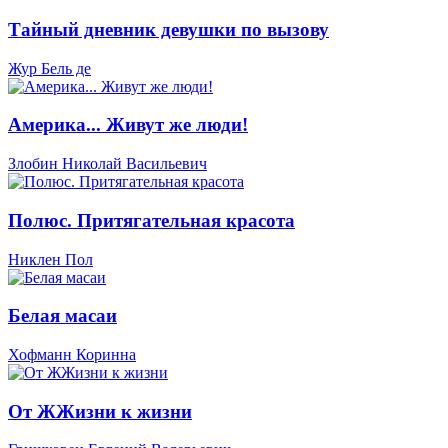
Тайный дневник девушки по вызову
Жур Бель де
Америка... Живут же люди!
Злобин Николай Васильевич
Полюс. Притягательная красота
Никлен Пол
Белая масаи
Хофманн Коринна
От ЖЖизни к жизни