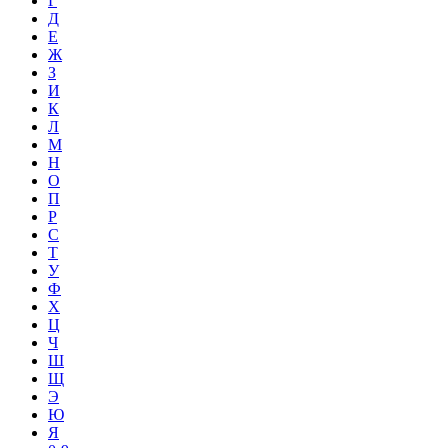
Г
Д
Е
Ж
З
И
К
Л
М
Н
О
П
Р
С
Т
У
Ф
Х
Ц
Ч
Ш
Щ
Э
Ю
Я