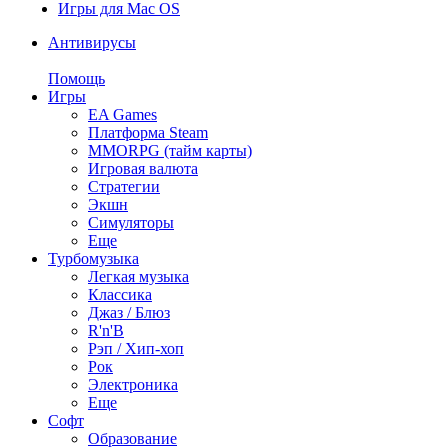
Игры для Mac OS
Антивирусы
Помощь
Игры
EA Games
Платформа Steam
MMORPG (тайм карты)
Игровая валюта
Стратегии
Экшн
Симуляторы
Еще
Турбомузыка
Легкая музыка
Классика
Джаз / Блюз
R'n'B
Рэп / Хип-хоп
Рок
Электроника
Еще
Софт
Образование