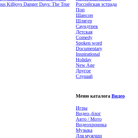
Danger Days: The True
Российская эстрада
Поп
Шансон
Шлягер
Саундтрек
Детская
Comedy
Spoken word
Documentary
Inspirational
Holiday
New Age
Другое
Слушай
Меню каталога
Видео
Игры
Видео–блог
Авто / Мото
Видеохроника
Музыка
Для мужчин