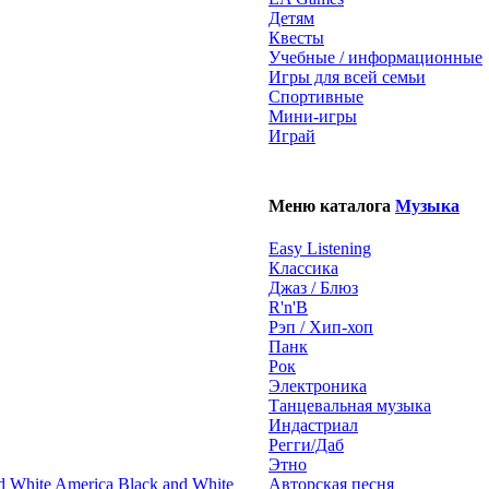
Детям
Квесты
Учебные / информационные
Игры для всей семьи
Спортивные
Мини-игры
Играй
Меню каталога
Музыка
Easy Listening
Классика
Джаз / Блюз
R'n'B
Рэп / Хип-хоп
Панк
Рок
Электроника
Танцевальная музыка
Индастриал
Регги/Даб
Этно
Black and White
Авторская песня