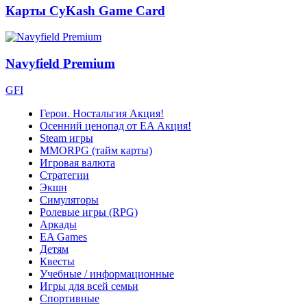
Карты CyKash Game Card
Navyfield Premium
GFI
Герои. Ностальгия
Акция!
Осенний ценопад от EA
Акция!
Steam игры
MMORPG (тайм карты)
Игровая валюта
Стратегии
Экшн
Симуляторы
Ролевые игры (RPG)
Аркады
EA Games
Детям
Квесты
Учебные / информационные
Игры для всей семьи
Спортивные