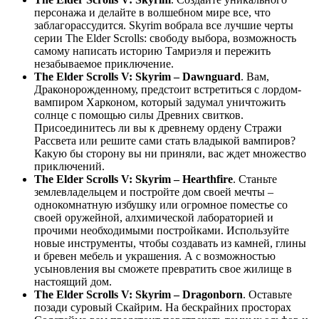
персонажа и делайте в волшебном мире все, что
заблагорассудится. Skyrim вобрала все лучшие черты
серии The Elder Scrolls: свободу выбора, возможность
самому написать историю Тамриэля и пережить
незабываемое приключение.
The Elder Scrolls V: Skyrim – Dawnguard
. Вам,
Драконорожденному, предстоит встретиться с лордом-
вампиром Харконом, который задумал уничтожить
солнце с помощью силы Древних свитков.
Присоединитесь ли вы к древнему ордену Стражи
Рассвета или решите сами стать владыкой вампиров?
Какую бы сторону вы ни приняли, вас ждет множество
приключений.
The Elder Scrolls V: Skyrim – Hearthfire
. Станьте
землевладельцем и постройте дом своей мечты –
однокомнатную избушку или огромное поместье со
своей оружейной, алхимической лабораторией и
прочими необходимыми постройками. Используйте
новые инструменты, чтобы создавать из камней, глины
и бревен мебель и украшения. А с возможностью
усыновления вы сможете превратить свое жилище в
настоящий дом.
The Elder Scrolls V: Skyrim – Dragonborn
. Оставьте
позади суровый Скайрим. На бескрайних просторах