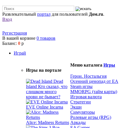
Развлекательный
портал
для пользователей
Дом.ru
.
Вход
Регистрация
В вашей корзине
0
товаров
Баланс:
0
р
Играй
Меню каталога
Игры
Игры на портале
Герои. Ностальгия
Dead
Осенний ценопад от EA
Island
Кто сказал, что
Steam игры
слишком много
MMORPG (тайм карты)
крови не бывает?
Игровая валюта
Стратегии
EVE Online Incarna
Экшн
Симуляторы
Ролевые игры (RPG)
Alice: Madness Returns
Аркады
EA Games