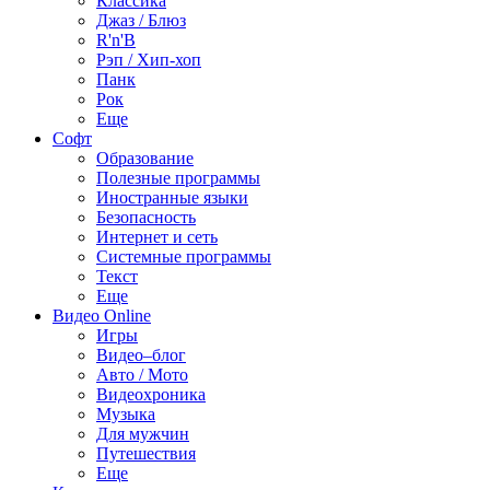
Классика
Джаз / Блюз
R'n'B
Рэп / Хип-хоп
Панк
Рок
Еще
Софт
Образование
Полезные программы
Иностранные языки
Безопасность
Интернет и сеть
Системные программы
Текст
Еще
Видео Online
Игры
Видео–блог
Авто / Мото
Видеохроника
Музыка
Для мужчин
Путешествия
Еще