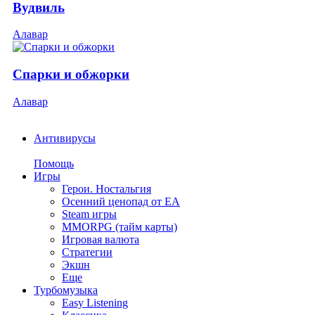
Вудвиль
Алавар
Спарки и обжорки
Алавар
Антивирусы
Помощь
Игры
Герои. Ностальгия
Осенний ценопад от EA
Steam игры
MMORPG (тайм карты)
Игровая валюта
Стратегии
Экшн
Еще
Турбомузыка
Easy Listening