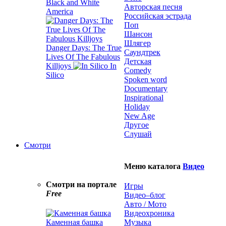
Black and White
Авторская песня
America
Российская эстрада
Поп
Шансон
Шлягер
Danger Days: The True
Саундтрек
Lives Of The Fabulous
Детская
Killjoys
In
Comedy
Silico
Spoken word
Documentary
Inspirational
Holiday
New Age
Другое
Слушай
Смотри
Меню каталога
Видео
Смотри на портале
Игры
Free
Видео–блог
Авто / Мото
Видеохроника
Каменная башка
Музыка