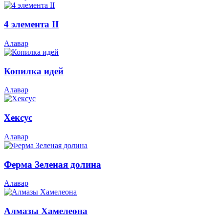
4 элемента II
Алавар
Копилка идей
Алавар
Хексус
Алавар
Ферма Зеленая долина
Алавар
Алмазы Хамелеона