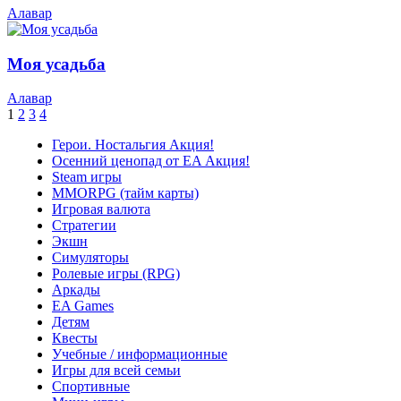
Алавар
Моя усадьба
Алавар
1
2
3
4
Герои. Ностальгия
Акция!
Осенний ценопад от EA
Акция!
Steam игры
MMORPG (тайм карты)
Игровая валюта
Стратегии
Экшн
Симуляторы
Ролевые игры (RPG)
Аркады
EA Games
Детям
Квесты
Учебные / информационные
Игры для всей семьи
Спортивные