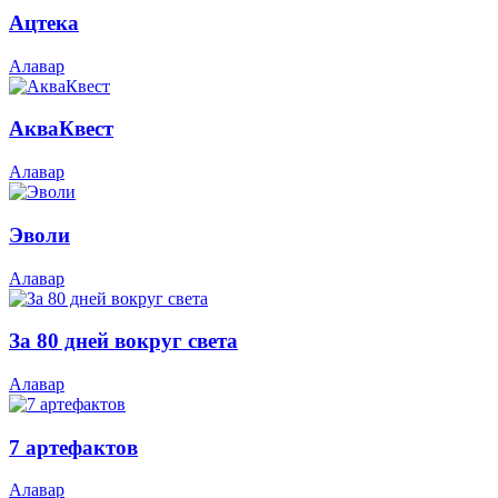
Ацтека
Алавар
АкваКвест
Алавар
Эволи
Алавар
За 80 дней вокруг света
Алавар
7 артефактов
Алавар