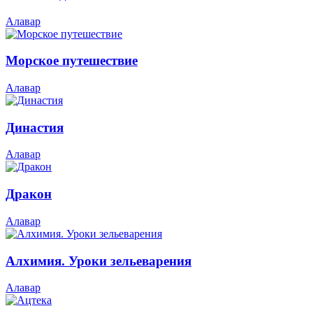
Алавар
Морское путешествие
Алавар
Династия
Алавар
Дракон
Алавар
Алхимия. Уроки зельеварения
Алавар