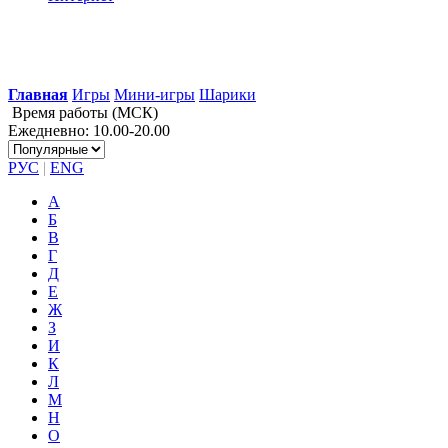
Главная
Игры
Мини-игры
Шарики
Время работы (МСК)
Ежедневно: 10.00-20.00
РУС
|
ENG
А
Б
В
Г
Д
Е
Ж
З
И
К
Л
М
Н
О