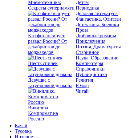
Мнемотехника:
Детям
Секреты суперпамяти
Периодика
Деловая литература
Фантастика, Фэнтэзи
Детективы, Боевики
Проза
Кто финансирует
Любовные романы
развал России? От
Приключения
декабристов до
Поэзия, Драматургия
моджахедов
Старинное
Наука, Образование
Шесть спичек
Компьютеры
Справочники
Публицистика
Девушка с
Религия
татуировкой дракона
Юмор
Читай
Викиликс.
Компромат на
Россию
Качай
Тусовка
Интернет