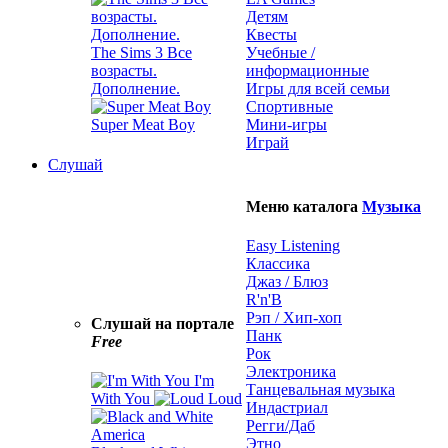
Детям
Квесты
The Sims 3 Все
Учебные /
возрасты.
информационные
Дополнение.
Игры для всей семьи
Спортивные
Super Meat Boy
Мини-игры
Играй
Слушай
Меню каталога
Музыка
Easy Listening
Классика
Джаз / Блюз
R'n'B
Рэп / Хип-хоп
Слушай на портале
Панк
Free
Рок
Электроника
I'm
Танцевальная музыка
With You
Loud
Индастриал
Регги/Даб
Этно