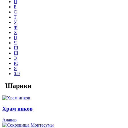
П
Р
С
Т
У
Ф
Х
Ц
Ч
Ш
Щ
Э
Ю
Я
0-9
Шарики
Храм инков
Алавар