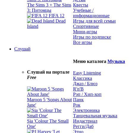
The Sims 3 + The Sims
Квесты
3: Питомцы
Учебные /
FIFA 12
информационные
Dead
Игры для всей семьи
Island
Спортивные
Мини-игры
Игры по подписке
Все игры
Слушай
Меню каталога
Музыка
Слушай на портале
Easy Listening
Free
Классика
Джаз / Блюз
R'n'B
Рэп / Хип-хоп
Maroon 5 'Songs About
Панк
Jane'
Рок
Электроника
Танцевальная музыка
Sia 'Colour The Small
Индастриал
One'
Регги/Даб
Этно