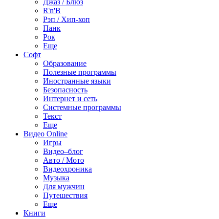
Джаз / Блюз
R'n'B
Рэп / Хип-хоп
Панк
Рок
Еще
Софт
Образование
Полезные программы
Иностранные языки
Безопасность
Интернет и сеть
Системные программы
Текст
Еще
Видео Online
Игры
Видео–блог
Авто / Мото
Видеохроника
Музыка
Для мужчин
Путешествия
Еще
Книги