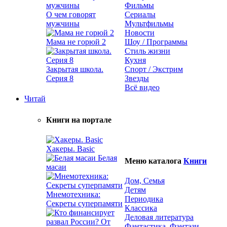
Фильмы
О чем говорят
Сериалы
мужчины
Мультфильмы
Новости
Мама не горюй 2
Шоу / Программы
Стиль жизни
Кухня
Закрытая школа.
Спорт / Экстрим
Серия 8
Звезды
Всё видео
Читай
Книги на портале
Хакеры. Basic
Белая
Меню каталога
Книги
масаи
Дом, Семья
Детям
Мнемотехника:
Периодика
Секреты суперпамяти
Классика
Деловая литература
Фантастика, Фэнтэзи