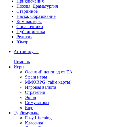
Приключения
Поэзия, Драматургия
Старинное
Наука, Образование
Компьютеры
Справочники
Публицистика
Религия
Юмор
Антивирусы
Помощь
Игры
Осенний ценопад от EA
Steam игры
MMORPG (тайм карты)
Игровая валюта
Стратегии
Экшн
Симуляторы
Еще
Турбомузыка
Easy Listening
Классика