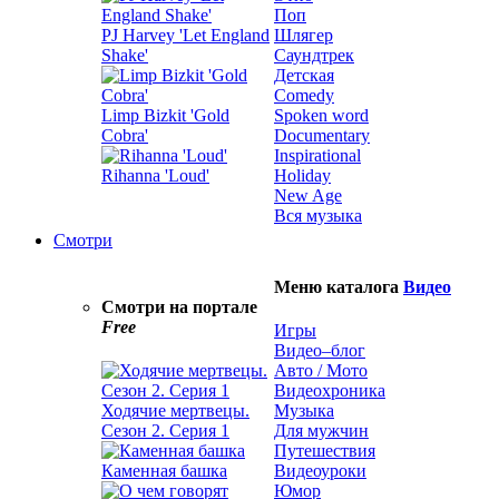
Поп
PJ Harvey 'Let England
Шлягер
Shake'
Саундтрек
Детская
Comedy
Limp Bizkit 'Gold
Spoken word
Cobra'
Documentary
Inspirational
Rihanna 'Loud'
Holiday
New Age
Вся музыка
Смотри
Меню каталога
Видео
Смотри на портале
Free
Игры
Видео–блог
Авто / Мото
Видеохроника
Ходячие мертвецы.
Музыка
Сезон 2. Серия 1
Для мужчин
Путешествия
Каменная башка
Видеоуроки
Юмор