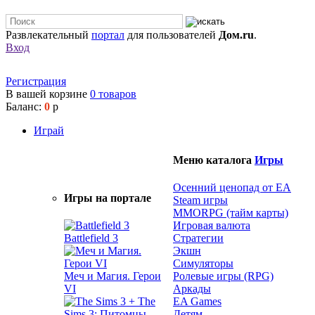
Развлекательный
портал
для пользователей
Дом.ru
.
Вход
Регистрация
В вашей корзине
0
товаров
Баланс:
0
р
Играй
Меню каталога
Игры
Осенний ценопад от EA
Игры на портале
Steam игры
MMORPG (тайм карты)
Игровая валюта
Battlefield 3
Стратегии
Экшн
Симуляторы
Меч и Магия. Герои
Ролевые игры (RPG)
VI
Аркады
EA Games
Детям