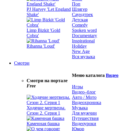
Поп
PJ Harvey 'Let England
Шлягер
Shake'
Саундтрек
Детская
Comedy
Limp Bizkit 'Gold
Spoken word
Cobra'
Documentary
Inspirational
Rihanna 'Loud'
Holiday
New Age
Вся музыка
Смотри
Меню каталога
Видео
Смотри на портале
Free
Игры
Видео–блог
Авто / Мото
Видеохроника
Ходячие мертвецы.
Музыка
Сезон 2. Серия 1
Для мужчин
Путешествия
Каменная башка
Видеоуроки
Юмор