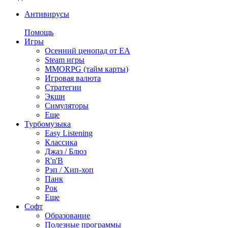
Антивирусы
Помощь
Игры
Осенний ценопад от EA
Steam игры
MMORPG (тайм карты)
Игровая валюта
Стратегии
Экшн
Симуляторы
Еще
Турбомузыка
Easy Listening
Классика
Джаз / Блюз
R'n'B
Рэп / Хип-хоп
Панк
Рок
Еще
Софт
Образование
Полезные программы