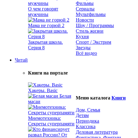
Фильмы
О чем говорят
Сериалы
мужчины
Мультфильмы
Новости
Мама не горюй 2
Шоу / Программы
Стиль жизни
Кухня
Закрытая школа.
Спорт / Экстрим
Серия 8
Звезды
Всё видео
Читай
Книги на портале
Хакеры. Basic
Белая
Меню каталога
Книги
масаи
Дом, Семья
Детям
Мнемотехника:
Периодика
Секреты суперпамяти
Классика
Деловая литература
Фантастика, Фэнтэзи