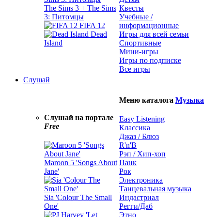
The Sims 3 + The Sims
Квесты
3: Питомцы
Учебные /
FIFA 12
информационные
Dead
Игры для всей семьи
Island
Спортивные
Мини-игры
Игры по подписке
Все игры
Слушай
Меню каталога
Музыка
Слушай на портале
Easy Listening
Free
Классика
Джаз / Блюз
R'n'B
Рэп / Хип-хоп
Maroon 5 'Songs About
Панк
Jane'
Рок
Электроника
Танцевальная музыка
Sia 'Colour The Small
Индастриал
One'
Регги/Даб
Этно