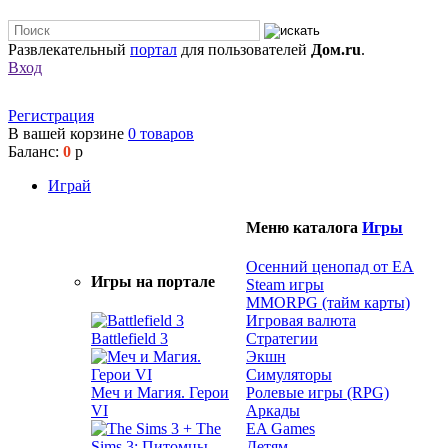
Развлекательный
портал
для пользователей
Дом.ru
.
Вход
Регистрация
В вашей корзине
0
товаров
Баланс:
0
р
Играй
Меню каталога
Игры
Осенний ценопад от EA
Игры на портале
Steam игры
MMORPG (тайм карты)
Игровая валюта
Battlefield 3
Стратегии
Экшн
Симуляторы
Меч и Магия. Герои
Ролевые игры (RPG)
VI
Аркады
EA Games
Детям