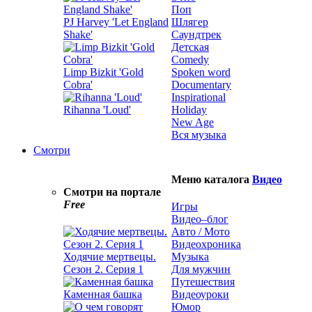
Поп
PJ Harvey 'Let England
Шлягер
Shake'
Саундтрек
Детская
Comedy
Limp Bizkit 'Gold
Spoken word
Cobra'
Documentary
Inspirational
Rihanna 'Loud'
Holiday
New Age
Вся музыка
Смотри
Меню каталога
Видео
Смотри на портале
Free
Игры
Видео–блог
Авто / Мото
Видеохроника
Ходячие мертвецы.
Музыка
Сезон 2. Серия 1
Для мужчин
Путешествия
Каменная башка
Видеоуроки
Юмор