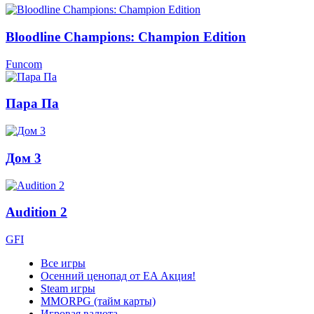
Bloodline Champions: Champion Edition
Funcom
Пара Па
Дом 3
Audition 2
GFI
Все игры
Осенний ценопад от EA
Акция!
Steam игры
MMORPG (тайм карты)
Игровая валюта