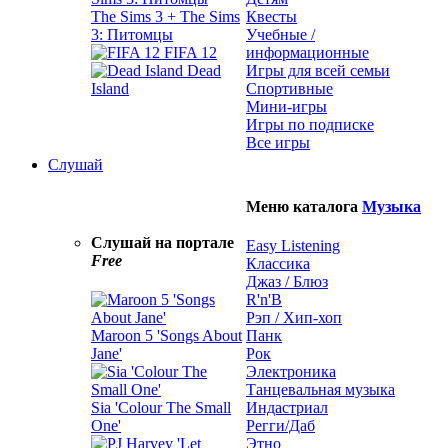
The Sims 3 + The Sims
Квесты
3: Питомцы
Учебные /
FIFA 12
информационные
Dead
Игры для всей семьи
Island
Спортивные
Мини-игры
Игры по подписке
Все игры
Слушай
Меню каталога
Музыка
Слушай на портале
Easy Listening
Free
Классика
Джаз / Блюз
R'n'B
Рэп / Хип-хоп
Maroon 5 'Songs About
Панк
Jane'
Рок
Электроника
Танцевальная музыка
Sia 'Colour The Small
Индастриал
One'
Регги/Даб
Этно