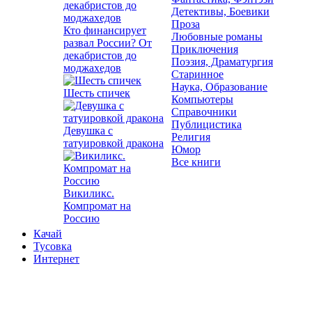
Детективы, Боевики
Проза
Кто финансирует
Любовные романы
развал России? От
Приключения
декабристов до
Поэзия, Драматургия
моджахедов
Старинное
Наука, Образование
Шесть спичек
Компьютеры
Справочники
Публицистика
Девушка с
Религия
татуировкой дракона
Юмор
Все книги
Викиликс.
Компромат на
Россию
Качай
Тусовка
Интернет