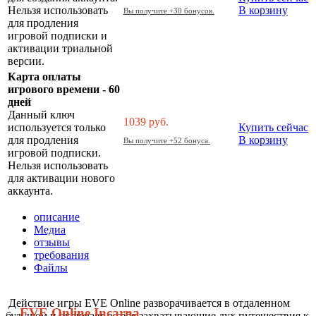
Нельзя использовать
В корзину
Вы получите +30 бонусов.
для продления
игровой подписки и
активации триальной
версии.
Карта оплаты
игрового времени - 60
дней
Данный ключ
1039
руб.
используется только
Купить сейчас
для продления
В корзину
Вы получите +52 бонуса.
игровой подписки.
Нельзя использовать
для активации нового
аккаунта.
описание
Медиа
отзывы
требования
Файлы
Действие игры EVE Online разворачивается в отдаленном
EVE Online Incarna
будущем и включает в себя захватывающие дух путешествия к