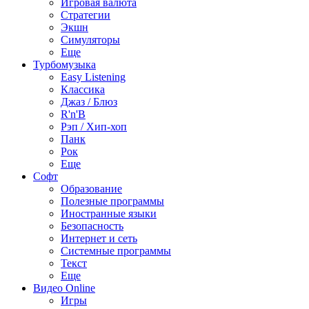
Игровая валюта
Стратегии
Экшн
Симуляторы
Еще
Турбомузыка
Easy Listening
Классика
Джаз / Блюз
R'n'B
Рэп / Хип-хоп
Панк
Рок
Еще
Софт
Образование
Полезные программы
Иностранные языки
Безопасность
Интернет и сеть
Системные программы
Текст
Еще
Видео Online
Игры