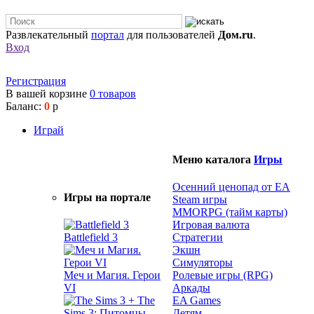
Развлекательный
портал
для пользователей
Дом.ru
.
Вход
Регистрация
В вашей корзине
0
товаров
Баланс:
0
р
Играй
Меню каталога
Игры
Осенний ценопад от EA
Игры на портале
Steam игры
MMORPG (тайм карты)
Игровая валюта
Battlefield 3
Стратегии
Экшн
Симуляторы
Меч и Магия. Герои
Ролевые игры (RPG)
VI
Аркады
EA Games
Детям