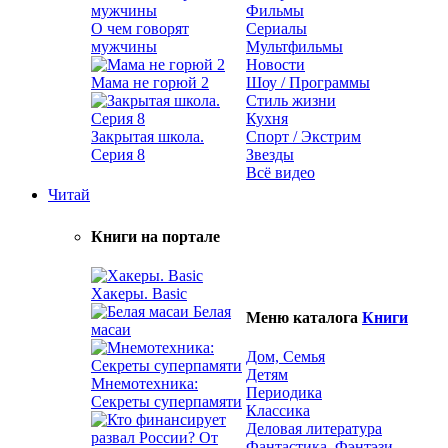
Фильмы
О чем говорят
Сериалы
мужчины
Мультфильмы
Новости
Мама не горюй 2
Шоу / Программы
Стиль жизни
Кухня
Закрытая школа.
Спорт / Экстрим
Серия 8
Звезды
Всё видео
Читай
Книги на портале
Хакеры. Basic
Белая
Меню каталога
Книги
масаи
Дом, Семья
Детям
Мнемотехника:
Периодика
Секреты суперпамяти
Классика
Деловая литература
Фантастика, Фэнтэзи