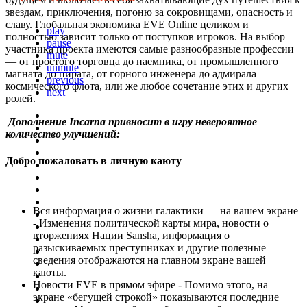
звездам, приключения, погоню за сокровищами, опасность и
славу. Глобальная экономика EVE Online целиком и
play
полностью зависит только от поступков игроков. На выбор
pause
участника проекта имеются самые разнообразные профессии
mute
— от простого торговца до наемника, от промышленного
unmute
магната до пирата, от горного инженера до адмирала
previous
космического флота, или же любое сочетание этих и других
next
ролей.
Дополнение Incarna привносит в игру невероятное
количество улучшений:
Добро пожаловать в личную каюту
Вся информация о жизни галактики ― на вашем экране
- Изменения политической карты мира, новости о
вторжениях Нации Sansha, информация о
разыскиваемых преступниках и другие полезные
сведения отображаются на главном экране вашей
каюты.
Новости EVE в прямом эфире - Помимо этого, на
экране «бегущей строкой» показываются последние