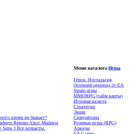
Меню каталога
Игры
Герои. Ностальгия
Осенний ценопад от EA
Steam игры
MMORPG (тайм карты)
Игровая валюта
Стратегии
Экшн
много крови не бывает?
Симуляторы
Alice: Madness
Ролевые игры (RPG)
e Sims 3 Все возрасты.
Аркады
EA Games