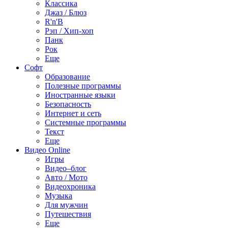
Классика
Джаз / Блюз
R'n'B
Рэп / Хип-хоп
Панк
Рок
Еще
Софт
Образование
Полезные программы
Иностранные языки
Безопасность
Интернет и сеть
Системные программы
Текст
Еще
Видео Online
Игры
Видео–блог
Авто / Мото
Видеохроника
Музыка
Для мужчин
Путешествия
Еще