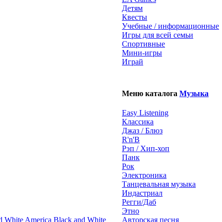
Детям
Квесты
Учебные / информационные
Игры для всей семьи
Спортивные
Мини-игры
Играй
Меню каталога
Музыка
Easy Listening
Классика
Джаз / Блюз
R'n'B
Рэп / Хип-хоп
Панк
Рок
Электроника
Танцевальная музыка
Индастриал
Регги/Даб
Этно
Black and White
Авторская песня