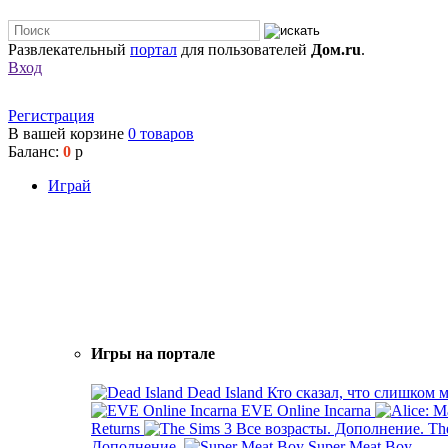
Развлекательный
портал
для пользователей
Дом.ru
.
Вход
Регистрация
В вашей корзине
0
товаров
Баланс:
0
р
Играй
Игры на портале
Dead Island
Кто сказал, что слишком 
EVE Online Incarna
Returns
Th
Дополнение.
Super Meat Boy