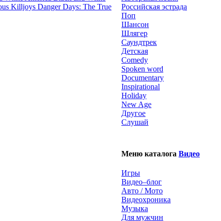
Danger Days: The True
Российская эстрада
Поп
Шансон
Шлягер
Саундтрек
Детская
Comedy
Spoken word
Documentary
Inspirational
Holiday
New Age
Другое
Слушай
Меню каталога
Видео
Игры
Видео–блог
Авто / Мото
Видеохроника
Музыка
Для мужчин