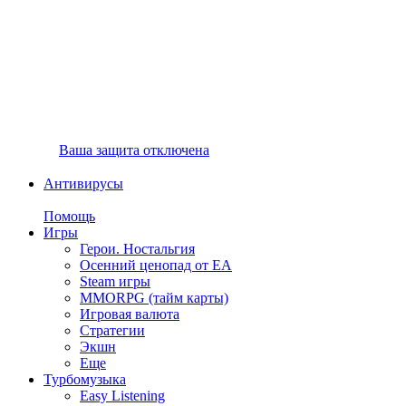
Ваша защита отключена
Антивирусы
Помощь
Игры
Герои. Ностальгия
Осенний ценопад от EA
Steam игры
MMORPG (тайм карты)
Игровая валюта
Стратегии
Экшн
Еще
Турбомузыка
Easy Listening