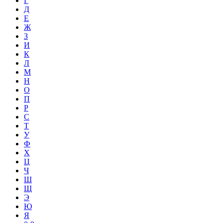
Г
Д
Е
Ж
З
И
К
Л
М
Н
О
П
Р
С
Т
У
Ф
Х
Ц
Ч
Ш
Щ
Э
Ю
Я