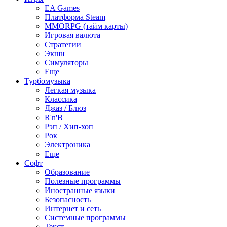
EA Games
Платформа Steam
MMORPG (тайм карты)
Игровая валюта
Стратегии
Экшн
Симуляторы
Еще
Турбомузыка
Легкая музыка
Классика
Джаз / Блюз
R'n'B
Рэп / Хип-хоп
Рок
Электроника
Еще
Софт
Образование
Полезные программы
Иностранные языки
Безопасность
Интернет и сеть
Системные программы
Текст