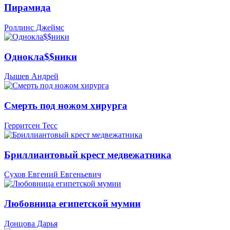
Пирамида
Роллинс Джеймс
Однокла$$ники
Дышев Андрей
Смерть под ножом хирурга
Герритсен Тесс
Бриллиантовый крест медвежатника
Сухов Евгений Евгеньевич
Любовница египетской мумии
Донцова Дарья