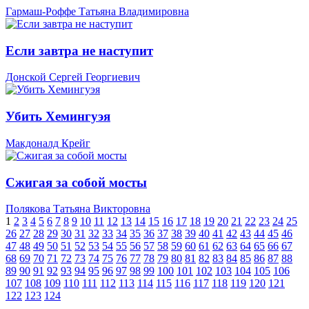
Гармаш-Роффе Татьяна Владимировна
Если завтра не наступит
Донской Сергей Георгиевич
Убить Хемингуэя
Макдоналд Крейг
Сжигая за собой мосты
Полякова Татьяна Викторовна
1
2
3
4
5
6
7
8
9
10
11
12
13
14
15
16
17
18
19
20
21
22
23
24
25
26
27
28
29
30
31
32
33
34
35
36
37
38
39
40
41
42
43
44
45
46
47
48
49
50
51
52
53
54
55
56
57
58
59
60
61
62
63
64
65
66
67
68
69
70
71
72
73
74
75
76
77
78
79
80
81
82
83
84
85
86
87
88
89
90
91
92
93
94
95
96
97
98
99
100
101
102
103
104
105
106
107
108
109
110
111
112
113
114
115
116
117
118
119
120
121
122
123
124