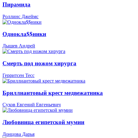
Пирамида
Роллинс Джеймс
Однокла$$ники
Дышев Андрей
Смерть под ножом хирурга
Герритсен Тесс
Бриллиантовый крест медвежатника
Сухов Евгений Евгеньевич
Любовница египетской мумии
Донцова Дарья