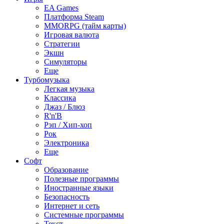
EA Games
Платформа Steam
MMORPG (тайм карты)
Игровая валюта
Стратегии
Экшн
Симуляторы
Еще
Турбомузыка
Легкая музыка
Классика
Джаз / Блюз
R'n'B
Рэп / Хип-хоп
Рок
Электроника
Еще
Софт
Образование
Полезные программы
Иностранные языки
Безопасность
Интернет и сеть
Системные программы
Текст