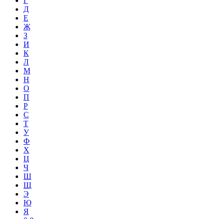
Г
Д
Е
Ж
З
И
К
Л
М
Н
О
П
Р
С
Т
У
Ф
Х
Ц
Ч
Ш
Щ
Э
Ю
Я