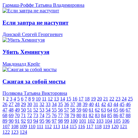
Гармаш-Роффе Татьяна Владимировна
Если завтра не наступит
Донской Сергей Георгиевич
Убить Хемингуэя
Макдоналд Крейг
Сжигая за собой мосты
Полякова Татьяна Викторовна
1
2
3
4
5
6
7
8
9
10
11
12
13
14
15
16
17
18
19
20
21
22
23
24
25
26
27
28
29
30
31
32
33
34
35
36
37
38
39
40
41
42
43
44
45
46
47
48
49
50
51
52
53
54
55
56
57
58
59
60
61
62
63
64
65
66
67
68
69
70
71
72
73
74
75
76
77
78
79
80
81
82
83
84
85
86
87
88
89
90
91
92
93
94
95
96
97
98
99
100
101
102
103
104
105
106
107
108
109
110
111
112
113
114
115
116
117
118
119
120
121
122
123
124