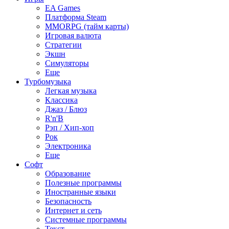
EA Games
Платформа Steam
MMORPG (тайм карты)
Игровая валюта
Стратегии
Экшн
Симуляторы
Еще
Турбомузыка
Легкая музыка
Классика
Джаз / Блюз
R'n'B
Рэп / Хип-хоп
Рок
Электроника
Еще
Софт
Образование
Полезные программы
Иностранные языки
Безопасность
Интернет и сеть
Системные программы
Текст