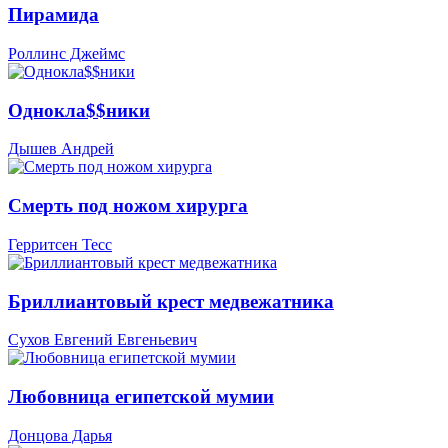
Пирамида
Роллинс Джеймс
Однокла$$ники
Дышев Андрей
Смерть под ножом хирурга
Герритсен Тесс
Бриллиантовый крест медвежатника
Сухов Евгений Евгеньевич
Любовница египетской мумии
Донцова Дарья