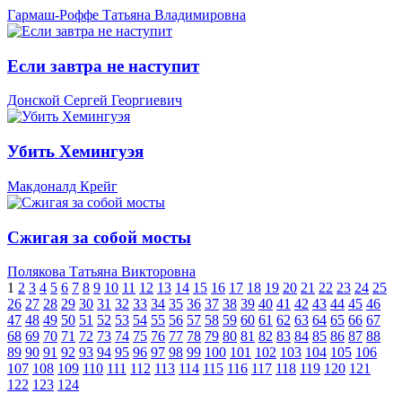
Гармаш-Роффе Татьяна Владимировна
Если завтра не наступит
Донской Сергей Георгиевич
Убить Хемингуэя
Макдоналд Крейг
Сжигая за собой мосты
Полякова Татьяна Викторовна
1
2
3
4
5
6
7
8
9
10
11
12
13
14
15
16
17
18
19
20
21
22
23
24
25
26
27
28
29
30
31
32
33
34
35
36
37
38
39
40
41
42
43
44
45
46
47
48
49
50
51
52
53
54
55
56
57
58
59
60
61
62
63
64
65
66
67
68
69
70
71
72
73
74
75
76
77
78
79
80
81
82
83
84
85
86
87
88
89
90
91
92
93
94
95
96
97
98
99
100
101
102
103
104
105
106
107
108
109
110
111
112
113
114
115
116
117
118
119
120
121
122
123
124