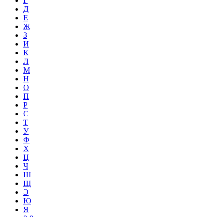
Г
Д
Е
Ж
З
И
К
Л
М
Н
О
П
Р
С
Т
У
Ф
Х
Ц
Ч
Ш
Щ
Э
Ю
Я