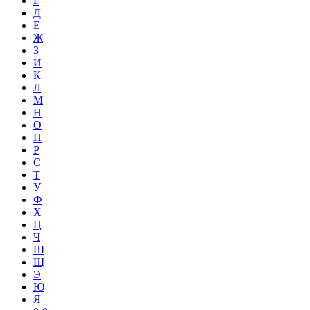
Г
Д
Е
Ж
З
И
К
Л
М
Н
О
П
Р
С
Т
У
Ф
Х
Ц
Ч
Ш
Щ
Э
Ю
Я