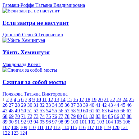
Гармаш-Роффе Татьяна Владимировна
Если завтра не наступит
Донской Сергей Георгиевич
Убить Хемингуэя
Макдоналд Крейг
Сжигая за собой мосты
Полякова Татьяна Викторовна
1
2
3
4
5
6
7
8
9
10
11
12
13
14
15
16
17
18
19
20
21
22
23
24
25
26
27
28
29
30
31
32
33
34
35
36
37
38
39
40
41
42
43
44
45
46
47
48
49
50
51
52
53
54
55
56
57
58
59
60
61
62
63
64
65
66
67
68
69
70
71
72
73
74
75
76
77
78
79
80
81
82
83
84
85
86
87
88
89
90
91
92
93
94
95
96
97
98
99
100
101
102
103
104
105
106
107
108
109
110
111
112
113
114
115
116
117
118
119
120
121
122
123
124