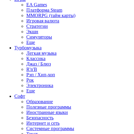
EA Games
Платформа Steam
MMORPG (тайм карты)
Игровая валюта
Стратегии
Экшн
Симуляторы
Еще
Турбомузыка
Легкая музыка
Классика
Джаз / Блюз
R'n'B
Рэп / Хип-хоп
Рок
Электроника
Еще
Софт
Образование
Полезные программы
Иностранные языки
Безопасность
Интернет и сеть
Системные программы
Текст