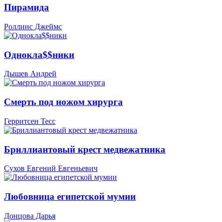
Пирамида
Роллинс Джеймс
Однокла$$ники
Дышев Андрей
Смерть под ножом хирурга
Герритсен Тесс
Бриллиантовый крест медвежатника
Сухов Евгений Евгеньевич
Любовница египетской мумии
Донцова Дарья