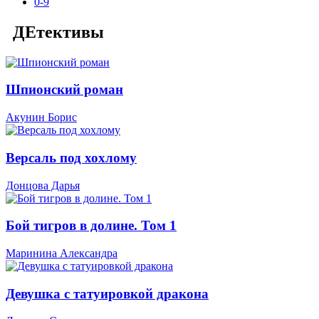
0-9
ДЕтективы
Шпионский роман
Акунин Борис
Версаль под хохлому
Донцова Дарья
Бой тигров в долине. Том 1
Маринина Александра
Девушка с татуировкой дракона