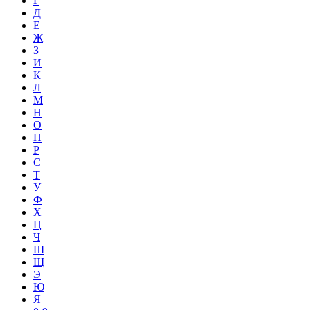
Г
Д
Е
Ж
З
И
К
Л
М
Н
О
П
Р
С
Т
У
Ф
Х
Ц
Ч
Ш
Щ
Э
Ю
Я