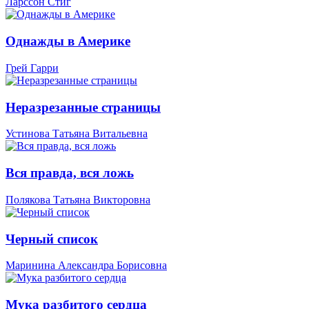
Ларссон Стиг
Однажды в Америке
Грей Гарри
Неразрезанные страницы
Устинова Татьяна Витальевна
Вся правда, вся ложь
Полякова Татьяна Викторовна
Черный список
Маринина Александра Борисовна
Мука разбитого сердца