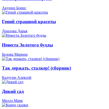
Акунин Борис
Гений страшной красоты
Донцова Дарья
Невеста Золотого будды
Белова Марина
Так держать, сталкер! (сборник)
Калугин Алексей
Дикий сад
Миллз Марк