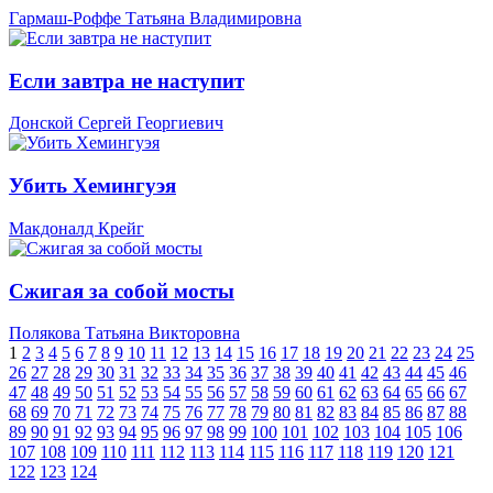
Гармаш-Роффе Татьяна Владимировна
Если завтра не наступит
Донской Сергей Георгиевич
Убить Хемингуэя
Макдоналд Крейг
Сжигая за собой мосты
Полякова Татьяна Викторовна
1
2
3
4
5
6
7
8
9
10
11
12
13
14
15
16
17
18
19
20
21
22
23
24
25
26
27
28
29
30
31
32
33
34
35
36
37
38
39
40
41
42
43
44
45
46
47
48
49
50
51
52
53
54
55
56
57
58
59
60
61
62
63
64
65
66
67
68
69
70
71
72
73
74
75
76
77
78
79
80
81
82
83
84
85
86
87
88
89
90
91
92
93
94
95
96
97
98
99
100
101
102
103
104
105
106
107
108
109
110
111
112
113
114
115
116
117
118
119
120
121
122
123
124