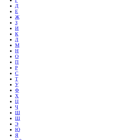
Г
Д
Е
Ж
З
И
К
Л
М
Н
О
П
Р
С
Т
У
Ф
Х
Ц
Ч
Ш
Щ
Э
Ю
Я