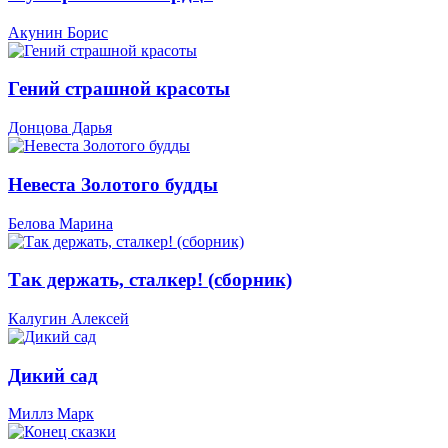
Акунин Борис
Гений страшной красоты
Донцова Дарья
Невеста Золотого будды
Белова Марина
Так держать, сталкер! (сборник)
Калугин Алексей
Дикий сад
Миллз Марк