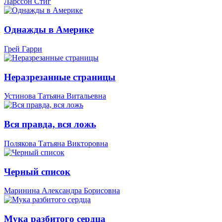
Ларссон Стиг
Однажды в Америке
Грей Гарри
Неразрезанные страницы
Устинова Татьяна Витальевна
Вся правда, вся ложь
Полякова Татьяна Викторовна
Черный список
Маринина Александра Борисовна
Мука разбитого сердца