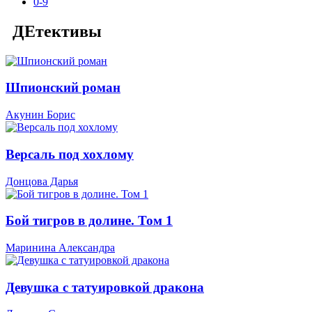
0-9
ДЕтективы
Шпионский роман
Акунин Борис
Версаль под хохлому
Донцова Дарья
Бой тигров в долине. Том 1
Маринина Александра
Девушка с татуировкой дракона