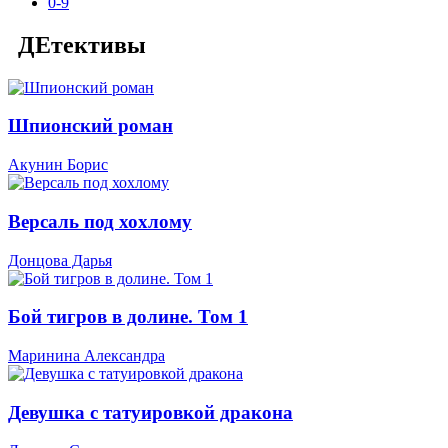
0-9
ДЕтективы
Шпионский роман
Акунин Борис
Версаль под хохлому
Донцова Дарья
Бой тигров в долине. Том 1
Маринина Александра
Девушка с татуировкой дракона