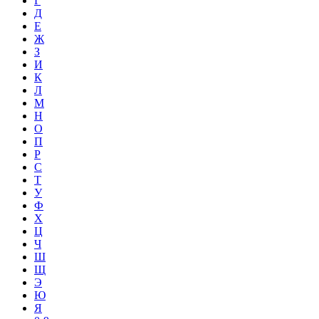
Г
Д
Е
Ж
З
И
К
Л
М
Н
О
П
Р
С
Т
У
Ф
Х
Ц
Ч
Ш
Щ
Э
Ю
Я