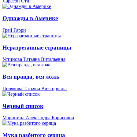
Ларссон Стиг
Однажды в Америке
Грей Гарри
Неразрезанные страницы
Устинова Татьяна Витальевна
Вся правда, вся ложь
Полякова Татьяна Викторовна
Черный список
Маринина Александра Борисовна
Мука разбитого сердца