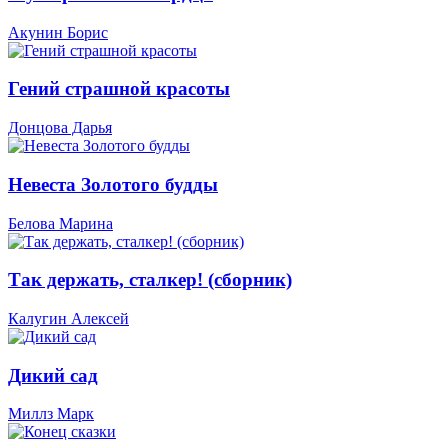
Акунин Борис
Гений страшной красоты
Донцова Дарья
Невеста Золотого будды
Белова Марина
Так держать, сталкер! (сборник)
Калугин Алексей
Дикий сад
Миллз Марк