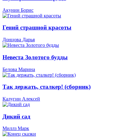
Акунин Борис
Гений страшной красоты
Донцова Дарья
Невеста Золотого будды
Белова Марина
Так держать, сталкер! (сборник)
Калугин Алексей
Дикий сад
Миллз Марк