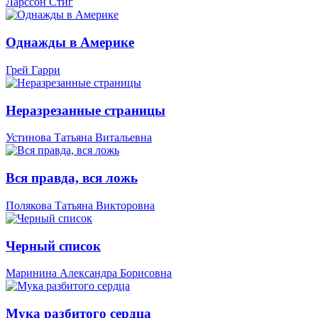
Ларссон Стиг
Однажды в Америке
Грей Гарри
Неразрезанные страницы
Устинова Татьяна Витальевна
Вся правда, вся ложь
Полякова Татьяна Викторовна
Черный список
Маринина Александра Борисовна
Мука разбитого сердца