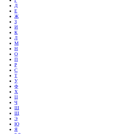
Г
Д
Е
Ж
З
И
К
Л
М
Н
О
П
Р
С
Т
У
Ф
Х
Ц
Ч
Ш
Щ
Э
Ю
Я