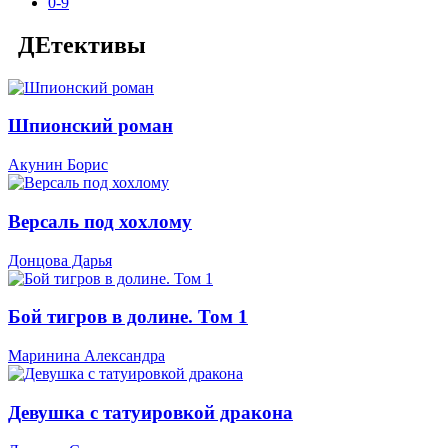
0-9
ДЕтективы
Шпионский роман
Акунин Борис
Версаль под хохлому
Донцова Дарья
Бой тигров в долине. Том 1
Маринина Александра
Девушка с татуировкой дракона