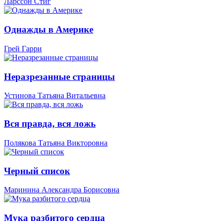
Ларссон Стиг
Однажды в Америке
Грей Гарри
Неразрезанные страницы
Устинова Татьяна Витальевна
Вся правда, вся ложь
Полякова Татьяна Викторовна
Черный список
Маринина Александра Борисовна
Мука разбитого сердца