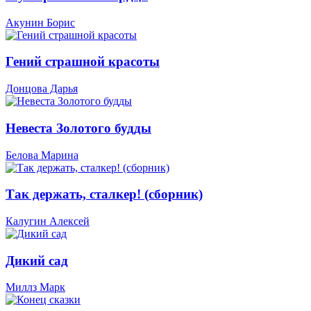
Акунин Борис
Гений страшной красоты
Донцова Дарья
Невеста Золотого будды
Белова Марина
Так держать, сталкер! (сборник)
Калугин Алексей
Дикий сад
Миллз Марк