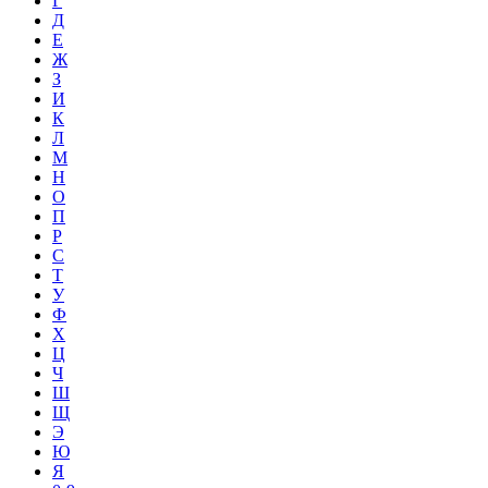
Г
Д
Е
Ж
З
И
К
Л
М
Н
О
П
Р
С
Т
У
Ф
Х
Ц
Ч
Ш
Щ
Э
Ю
Я