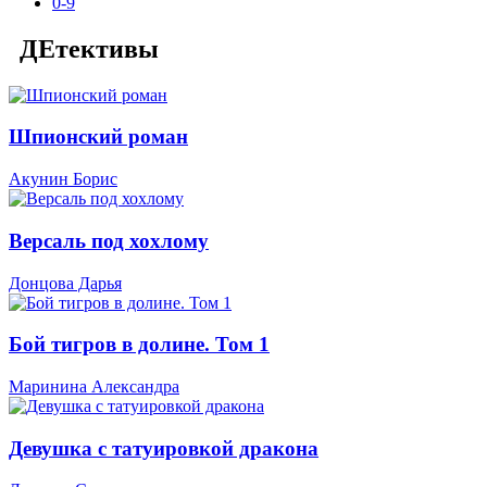
0-9
ДЕтективы
Шпионский роман
Акунин Борис
Версаль под хохлому
Донцова Дарья
Бой тигров в долине. Том 1
Маринина Александра
Девушка с татуировкой дракона