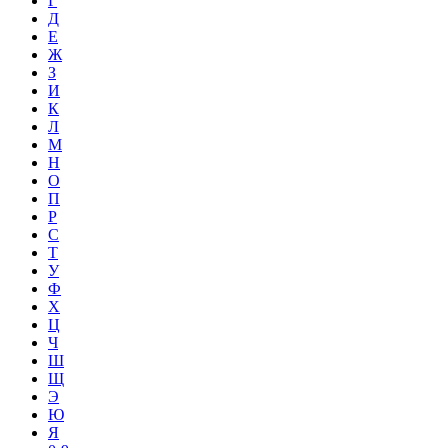
Г
Д
Е
Ж
З
И
К
Л
М
Н
О
П
Р
С
Т
У
Ф
Х
Ц
Ч
Ш
Щ
Э
Ю
Я