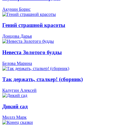
Акунин Борис
Гений страшной красоты
Донцова Дарья
Невеста Золотого будды
Белова Марина
Так держать, сталкер! (сборник)
Калугин Алексей
Дикий сад
Миллз Марк