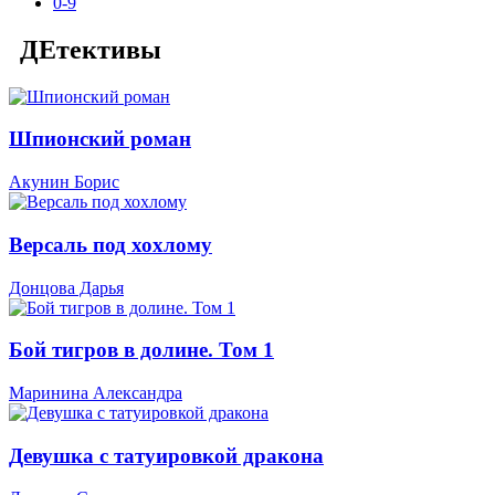
0-9
ДЕтективы
Шпионский роман
Акунин Борис
Версаль под хохлому
Донцова Дарья
Бой тигров в долине. Том 1
Маринина Александра
Девушка с татуировкой дракона