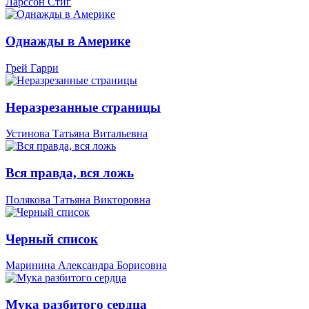
Ларссон Стиг
Однажды в Америке
Грей Гарри
Неразрезанные страницы
Устинова Татьяна Витальевна
Вся правда, вся ложь
Полякова Татьяна Викторовна
Черный список
Маринина Александра Борисовна
Мука разбитого сердца