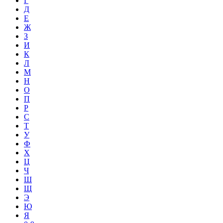
Г
Д
Е
Ж
З
И
К
Л
М
Н
О
П
Р
С
Т
У
Ф
Х
Ц
Ч
Ш
Щ
Э
Ю
Я