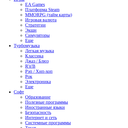
EA Games
Платформа Steam
MMORPG (тайм карты)
Игровая валюта
Стратегии
Экшн
Симуляторы
Еще
Турбомузыка
Легкая музыка
Классика
Джаз / Блюз
R'n'B
Рэп / Хип-хоп
Рок
Электроника
Еще
Софт
Образование
Полезные программы
Иностранные языки
Безопасность
Интернет и сеть
Системные программы
Текст