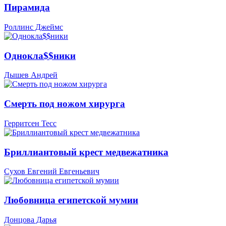
Пирамида
Роллинс Джеймс
Однокла$$ники
Дышев Андрей
Смерть под ножом хирурга
Герритсен Тесс
Бриллиантовый крест медвежатника
Сухов Евгений Евгеньевич
Любовница египетской мумии
Донцова Дарья