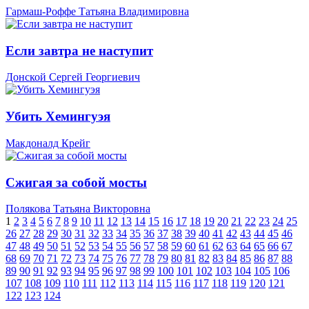
Гармаш-Роффе Татьяна Владимировна
Если завтра не наступит
Донской Сергей Георгиевич
Убить Хемингуэя
Макдоналд Крейг
Сжигая за собой мосты
Полякова Татьяна Викторовна
1
2
3
4
5
6
7
8
9
10
11
12
13
14
15
16
17
18
19
20
21
22
23
24
25
26
27
28
29
30
31
32
33
34
35
36
37
38
39
40
41
42
43
44
45
46
47
48
49
50
51
52
53
54
55
56
57
58
59
60
61
62
63
64
65
66
67
68
69
70
71
72
73
74
75
76
77
78
79
80
81
82
83
84
85
86
87
88
89
90
91
92
93
94
95
96
97
98
99
100
101
102
103
104
105
106
107
108
109
110
111
112
113
114
115
116
117
118
119
120
121
122
123
124