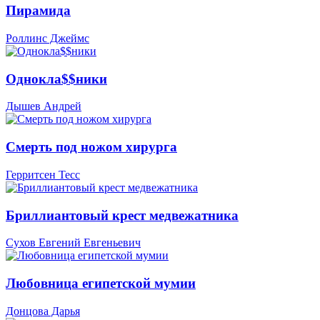
Пирамида
Роллинс Джеймс
Однокла$$ники
Дышев Андрей
Смерть под ножом хирурга
Герритсен Тесс
Бриллиантовый крест медвежатника
Сухов Евгений Евгеньевич
Любовница египетской мумии
Донцова Дарья