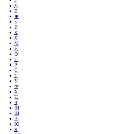
Г
Д
Е
Ж
З
И
К
Л
М
Н
О
П
Р
С
Т
У
Ф
Х
Ц
Ч
Ш
Щ
Э
Ю
Я