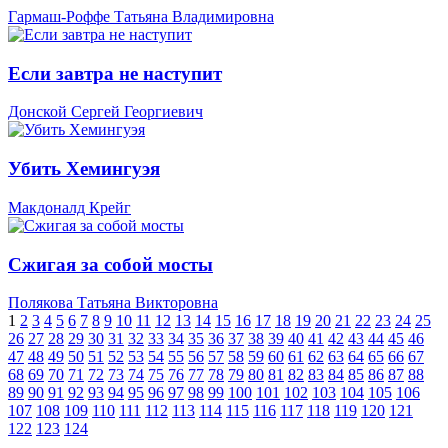
Гармаш-Роффе Татьяна Владимировна
Если завтра не наступит
Донской Сергей Георгиевич
Убить Хемингуэя
Макдоналд Крейг
Сжигая за собой мосты
Полякова Татьяна Викторовна
1
2
3
4
5
6
7
8
9
10
11
12
13
14
15
16
17
18
19
20
21
22
23
24
25
26
27
28
29
30
31
32
33
34
35
36
37
38
39
40
41
42
43
44
45
46
47
48
49
50
51
52
53
54
55
56
57
58
59
60
61
62
63
64
65
66
67
68
69
70
71
72
73
74
75
76
77
78
79
80
81
82
83
84
85
86
87
88
89
90
91
92
93
94
95
96
97
98
99
100
101
102
103
104
105
106
107
108
109
110
111
112
113
114
115
116
117
118
119
120
121
122
123
124