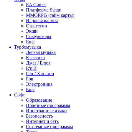
EA Games
Платформа Steam
MMORPG (тайм карты)
Игровая валюта
Стратегии
Экшн
Симуляторы
Еще
Турбомузыка
Легкая музыка
Классика
Джаз / Блюз
R'n'B
Рэп / Хип-хоп
Рок
Электроника
Еще
Софт
Образование
Полезные программы
Иностранные языки
Безопасность
Интернет и сеть
Системные программы
Текст