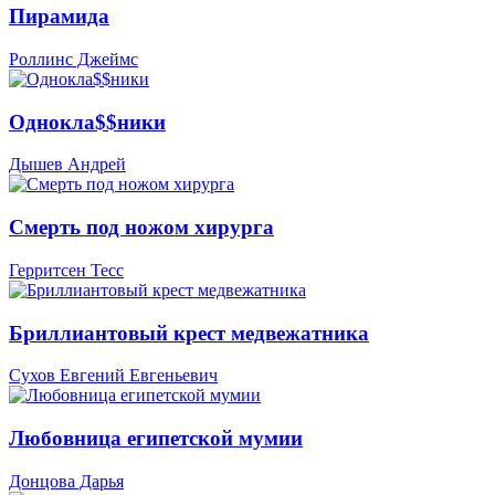
Пирамида
Роллинс Джеймс
Однокла$$ники
Дышев Андрей
Смерть под ножом хирурга
Герритсен Тесс
Бриллиантовый крест медвежатника
Сухов Евгений Евгеньевич
Любовница египетской мумии
Донцова Дарья