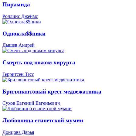
Пирамида
Роллинс Джеймс
Однокла$$ники
Дышев Андрей
Смерть под ножом хирурга
Герритсен Тесс
Бриллиантовый крест медвежатника
Сухов Евгений Евгеньевич
Любовница египетской мумии
Донцова Дарья