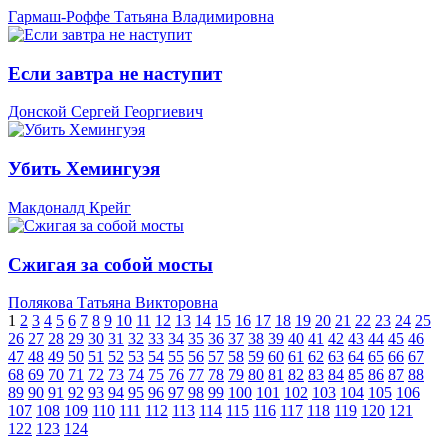
Гармаш-Роффе Татьяна Владимировна
Если завтра не наступит
Донской Сергей Георгиевич
Убить Хемингуэя
Макдоналд Крейг
Сжигая за собой мосты
Полякова Татьяна Викторовна
1
2
3
4
5
6
7
8
9
10
11
12
13
14
15
16
17
18
19
20
21
22
23
24
25
26
27
28
29
30
31
32
33
34
35
36
37
38
39
40
41
42
43
44
45
46
47
48
49
50
51
52
53
54
55
56
57
58
59
60
61
62
63
64
65
66
67
68
69
70
71
72
73
74
75
76
77
78
79
80
81
82
83
84
85
86
87
88
89
90
91
92
93
94
95
96
97
98
99
100
101
102
103
104
105
106
107
108
109
110
111
112
113
114
115
116
117
118
119
120
121
122
123
124