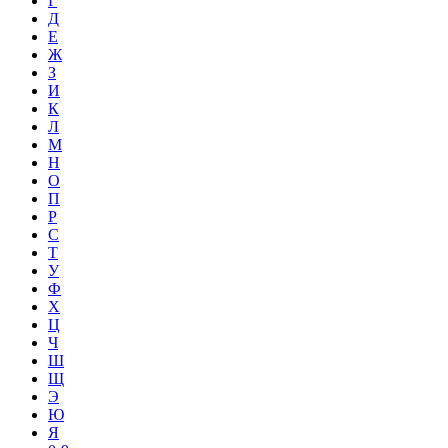
Г
Д
Е
Ж
З
И
К
Л
М
Н
О
П
Р
С
Т
У
Ф
Х
Ц
Ч
Ш
Щ
Э
Ю
Я