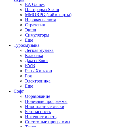
EA Games
Платформа Steam
MMORPG (тайм карты)
Игровая валюта
Стратегии
Экшн
Симуляторы
Еще
Турбомузыка
Легкая музыка
Классика
Джаз / Блюз
R'n'B
Рэп / Хип-хоп
Рок
Электроника
Еще
Софт
Образование
Полезные программы
Иностранные языки
Безопасность
Интернет и сеть
Системные программы
Текст