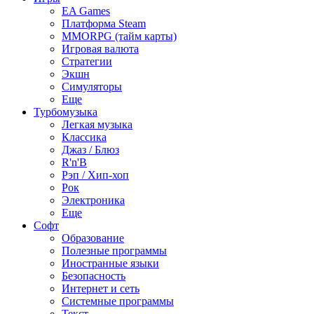
EA Games
Платформа Steam
MMORPG (тайм карты)
Игровая валюта
Стратегии
Экшн
Симуляторы
Еще
Турбомузыка
Легкая музыка
Классика
Джаз / Блюз
R'n'B
Рэп / Хип-хоп
Рок
Электроника
Еще
Софт
Образование
Полезные программы
Иностранные языки
Безопасность
Интернет и сеть
Системные программы
Текст