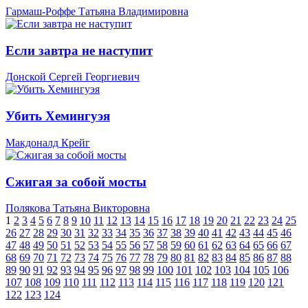
Гармаш-Роффе Татьяна Владимировна
Если завтра не наступит
Донской Сергей Георгиевич
Убить Хемингуэя
Макдоналд Крейг
Сжигая за собой мосты
Полякова Татьяна Викторовна
1
2
3
4
5
6
7
8
9
10
11
12
13
14
15
16
17
18
19
20
21
22
23
24
25
26
27
28
29
30
31
32
33
34
35
36
37
38
39
40
41
42
43
44
45
46
47
48
49
50
51
52
53
54
55
56
57
58
59
60
61
62
63
64
65
66
67
68
69
70
71
72
73
74
75
76
77
78
79
80
81
82
83
84
85
86
87
88
89
90
91
92
93
94
95
96
97
98
99
100
101
102
103
104
105
106
107
108
109
110
111
112
113
114
115
116
117
118
119
120
121
122
123
124