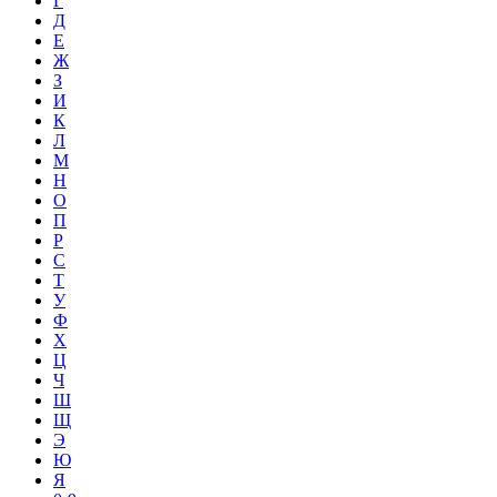
Г
Д
Е
Ж
З
И
К
Л
М
Н
О
П
Р
С
Т
У
Ф
Х
Ц
Ч
Ш
Щ
Э
Ю
Я