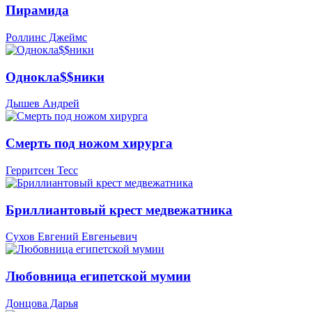
Пирамида
Роллинс Джеймс
Однокла$$ники
Дышев Андрей
Смерть под ножом хирурга
Герритсен Тесс
Бриллиантовый крест медвежатника
Сухов Евгений Евгеньевич
Любовница египетской мумии
Донцова Дарья