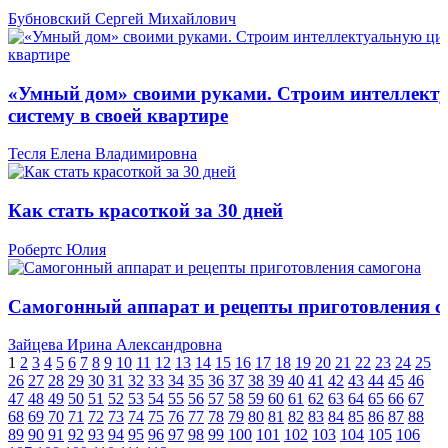
Бубновский Сергей Михайлович
«Умный дом» своими руками. Строим интеллект
систему в своей квартире
Тесля Елена Владимировна
Как стать красоткой за 30 дней
Робертс Юлия
Самогонный аппарат и рецепты приготовления с
Зайцева Ирина Александровна
1
2
3
4
5
6
7
8
9
10
11
12
13
14
15
16
17
18
19
20
21
22
23
24
25
26
27
28
29
30
31
32
33
34
35
36
37
38
39
40
41
42
43
44
45
46
47
48
49
50
51
52
53
54
55
56
57
58
59
60
61
62
63
64
65
66
67
68
69
70
71
72
73
74
75
76
77
78
79
80
81
82
83
84
85
86
87
88
89
90
91
92
93
94
95
96
97
98
99
100
101
102
103
104
105
106