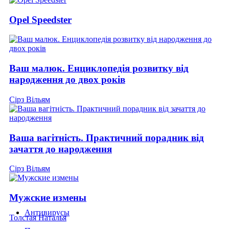
Opel Speedster
Ваш малюк. Енциклопедія розвитку від
народження до двох років
Сірз Вільям
Ваша вагітність. Практичний порадник від
зачаття до народження
Сірз Вільям
Мужские измены
Антивирусы
Толстая Наталья