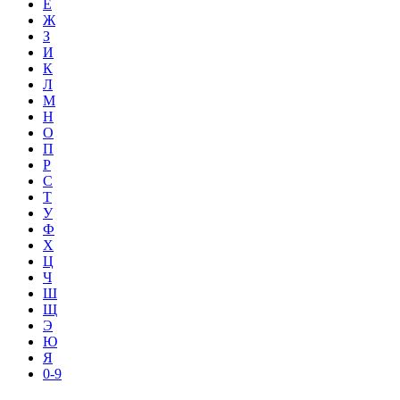
Е
Ж
З
И
К
Л
М
Н
О
П
Р
С
Т
У
Ф
Х
Ц
Ч
Ш
Щ
Э
Ю
Я
0-9