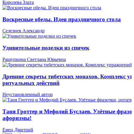
Королева Злата
Воскресные обеды. Идеи праздничного стола
Селезнев Александр
Удивительные поделки из спичек
Ращупкина Светлана Юрьевна
Древние секреты тибетских монахов. Комплекс у
ритуальных действий
Неустановленный автор
Таня Гроттер и Мефодий Буслаев. Улётные фразо
афоризмы!
Емец Дмитрий