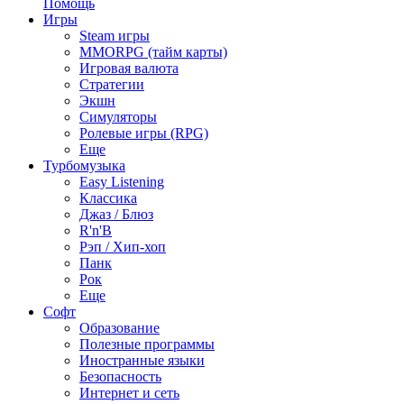
Помощь
Игры
Steam игры
MMORPG (тайм карты)
Игровая валюта
Стратегии
Экшн
Симуляторы
Ролевые игры (RPG)
Еще
Турбомузыка
Easy Listening
Классика
Джаз / Блюз
R'n'B
Рэп / Хип-хоп
Панк
Рок
Еще
Софт
Образование
Полезные программы
Иностранные языки
Безопасность
Интернет и сеть