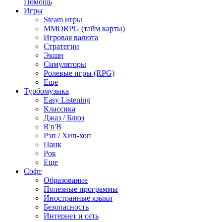
Помощь
Игры
Steam игры
MMORPG (тайм карты)
Игровая валюта
Стратегии
Экшн
Симуляторы
Ролевые игры (RPG)
Еще
Турбомузыка
Easy Listening
Классика
Джаз / Блюз
R'n'B
Рэп / Хип-хоп
Панк
Рок
Еще
Софт
Образование
Полезные программы
Иностранные языки
Безопасность
Интернет и сеть