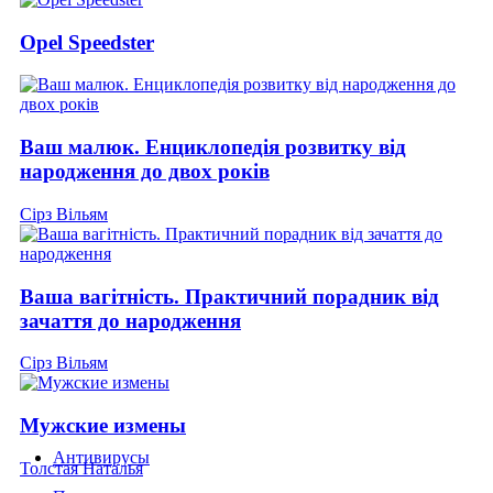
Opel Speedster
Ваш малюк. Енциклопедія розвитку від
народження до двох років
Сірз Вільям
Ваша вагітність. Практичний порадник від
зачаття до народження
Сірз Вільям
Мужские измены
Антивирусы
Толстая Наталья