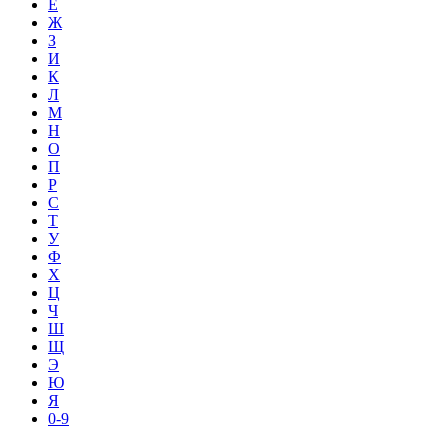
Е
Ж
З
И
К
Л
М
Н
О
П
Р
С
Т
У
Ф
Х
Ц
Ч
Ш
Щ
Э
Ю
Я
0-9