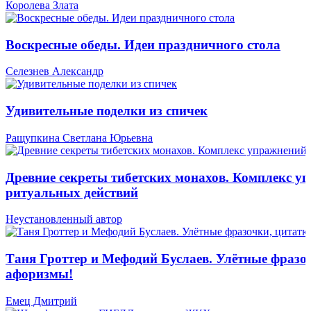
Королева Злата
Воскресные обеды. Идеи праздничного стола
Селезнев Александр
Удивительные поделки из спичек
Ращупкина Светлана Юрьевна
Древние секреты тибетских монахов. Комплекс у
ритуальных действий
Неустановленный автор
Таня Гроттер и Мефодий Буслаев. Улётные фразо
афоризмы!
Емец Дмитрий