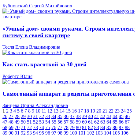
Бубновский Сергей Михайлович
«Умный дом» своими руками. Строим интеллект
систему в своей квартире
Тесля Елена Владимировна
Как стать красоткой за 30 дней
Робертс Юлия
Самогонный аппарат и рецепты приготовления с
Зайцева Ирина Александровна
1
2
3
4
5
6
7
8
9
10
11
12
13
14
15
16
17
18
19
20
21
22
23
24
25
26
27
28
29
30
31
32
33
34
35
36
37
38
39
40
41
42
43
44
45
46
47
48
49
50
51
52
53
54
55
56
57
58
59
60
61
62
63
64
65
66
67
68
69
70
71
72
73
74
75
76
77
78
79
80
81
82
83
84
85
86
87
88
89
90
91
92
93
94
95
96
97
98
99
100
101
102
103
104
105
106