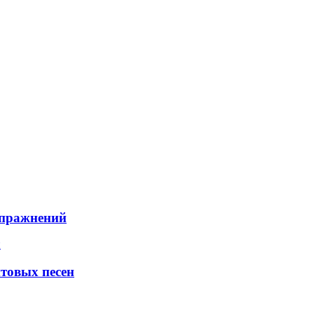
упражнений
итовых песен