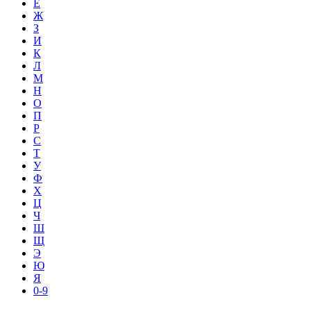
Е
Ж
З
И
К
Л
М
Н
О
П
Р
С
Т
У
Ф
Х
Ц
Ч
Ш
Щ
Э
Ю
Я
0-9