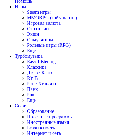
Помощь
Игры
Steam игры
MMORPG (тайм карты)
Игровая валюта
Стратегии
Экшн
Симуляторы
Ролевые игры (RPG)
Еще
Турбомузыка
Easy Listening
Классика
Джаз / Блюз
R'n'B
Рэп / Хип-хоп
Панк
Рок
Еще
Софт
Образование
Полезные программы
Иностранные языки
Безопасность
Интернет и сеть