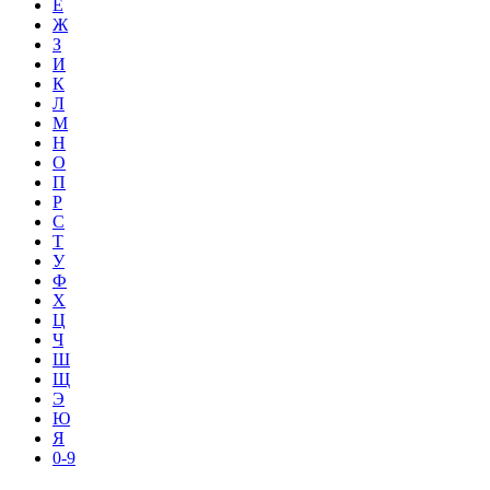
Е
Ж
З
И
К
Л
М
Н
О
П
Р
С
Т
У
Ф
Х
Ц
Ч
Ш
Щ
Э
Ю
Я
0-9