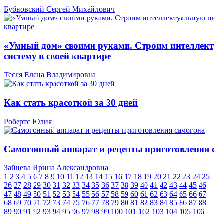
Бубновский Сергей Михайлович
«Умный дом» своими руками. Строим интеллект
систему в своей квартире
Тесля Елена Владимировна
Как стать красоткой за 30 дней
Робертс Юлия
Самогонный аппарат и рецепты приготовления с
Зайцева Ирина Александровна
1
2
3
4
5
6
7
8
9
10
11
12
13
14
15
16
17
18
19
20
21
22
23
24
25
26
27
28
29
30
31
32
33
34
35
36
37
38
39
40
41
42
43
44
45
46
47
48
49
50
51
52
53
54
55
56
57
58
59
60
61
62
63
64
65
66
67
68
69
70
71
72
73
74
75
76
77
78
79
80
81
82
83
84
85
86
87
88
89
90
91
92
93
94
95
96
97
98
99
100
101
102
103
104
105
106