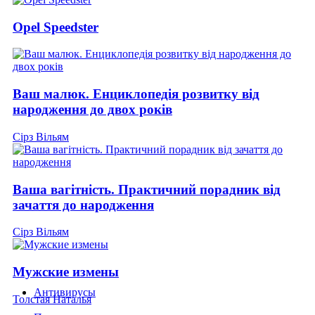
Opel Speedster
Ваш малюк. Енциклопедія розвитку від
народження до двох років
Сірз Вільям
Ваша вагітність. Практичний порадник від
зачаття до народження
Сірз Вільям
Мужские измены
Антивирусы
Толстая Наталья