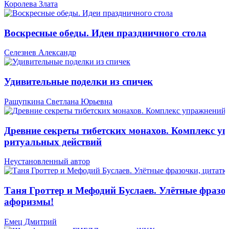
Королева Злата
Воскресные обеды. Идеи праздничного стола
Селезнев Александр
Удивительные поделки из спичек
Ращупкина Светлана Юрьевна
Древние секреты тибетских монахов. Комплекс у
ритуальных действий
Неустановленный автор
Таня Гроттер и Мефодий Буслаев. Улётные фразо
афоризмы!
Емец Дмитрий