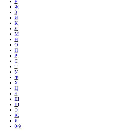
Е
Ж
З
И
К
Л
М
Н
О
П
Р
С
Т
У
Ф
Х
Ц
Ч
Ш
Щ
Э
Ю
Я
0-9