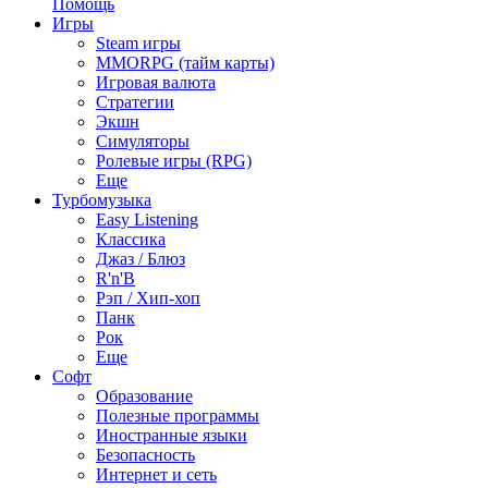
Помощь
Игры
Steam игры
MMORPG (тайм карты)
Игровая валюта
Стратегии
Экшн
Симуляторы
Ролевые игры (RPG)
Еще
Турбомузыка
Easy Listening
Классика
Джаз / Блюз
R'n'B
Рэп / Хип-хоп
Панк
Рок
Еще
Софт
Образование
Полезные программы
Иностранные языки
Безопасность
Интернет и сеть