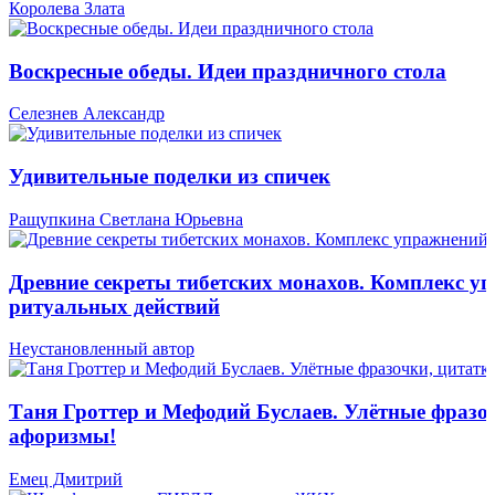
Королева Злата
Воскресные обеды. Идеи праздничного стола
Селезнев Александр
Удивительные поделки из спичек
Ращупкина Светлана Юрьевна
Древние секреты тибетских монахов. Комплекс у
ритуальных действий
Неустановленный автор
Таня Гроттер и Мефодий Буслаев. Улётные фразо
афоризмы!
Емец Дмитрий