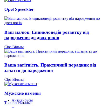
Opel Speedster
Ваш малюк. Енциклопедія розвитку від
народження до двох років
Сірз Вільям
Ваша вагітність. Практичний порадник від
зачаття до народження
Сірз Вільям
Мужские измены
Антивирусы
Толстая Наталья