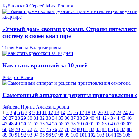
Бубновский Сергей Михайлович
«Умный дом» своими руками. Строим интеллект
систему в своей квартире
Тесля Елена Владимировна
Как стать красоткой за 30 дней
Робертс Юлия
Самогонный аппарат и рецепты приготовления с
Зайцева Ирина Александровна
1
2
3
4
5
6
7
8
9
10
11
12
13
14
15
16
17
18
19
20
21
22
23
24
25
26
27
28
29
30
31
32
33
34
35
36
37
38
39
40
41
42
43
44
45
46
47
48
49
50
51
52
53
54
55
56
57
58
59
60
61
62
63
64
65
66
67
68
69
70
71
72
73
74
75
76
77
78
79
80
81
82
83
84
85
86
87
88
89
90
91
92
93
94
95
96
97
98
99
100
101
102
103
104
105
106