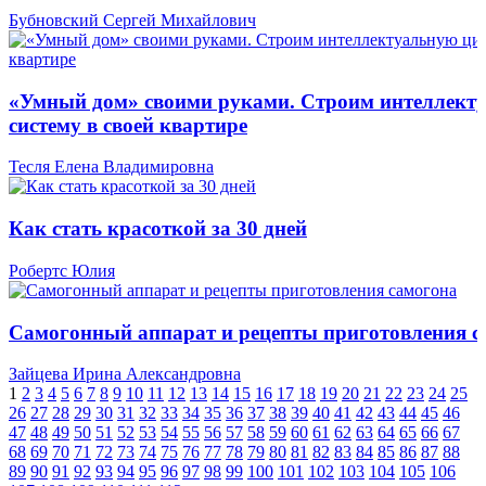
Бубновский Сергей Михайлович
«Умный дом» своими руками. Строим интеллект
систему в своей квартире
Тесля Елена Владимировна
Как стать красоткой за 30 дней
Робертс Юлия
Самогонный аппарат и рецепты приготовления с
Зайцева Ирина Александровна
1
2
3
4
5
6
7
8
9
10
11
12
13
14
15
16
17
18
19
20
21
22
23
24
25
26
27
28
29
30
31
32
33
34
35
36
37
38
39
40
41
42
43
44
45
46
47
48
49
50
51
52
53
54
55
56
57
58
59
60
61
62
63
64
65
66
67
68
69
70
71
72
73
74
75
76
77
78
79
80
81
82
83
84
85
86
87
88
89
90
91
92
93
94
95
96
97
98
99
100
101
102
103
104
105
106