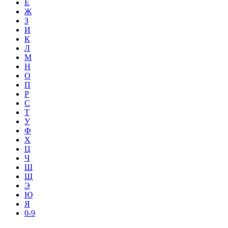
Е
Ж
З
И
К
Л
М
Н
О
П
Р
С
Т
У
Ф
Х
Ц
Ч
Ш
Щ
Э
Ю
Я
0-9