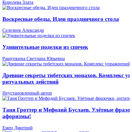
Королева Злата
Воскресные обеды. Идеи праздничного стола
Селезнев Александр
Удивительные поделки из спичек
Ращупкина Светлана Юрьевна
Древние секреты тибетских монахов. Комплекс у
ритуальных действий
Неустановленный автор
Таня Гроттер и Мефодий Буслаев. Улётные фразо
афоризмы!
Емец Дмитрий