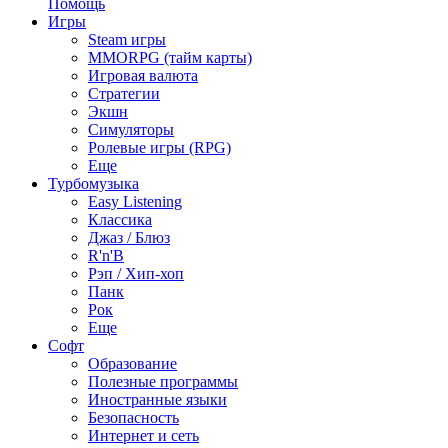
Помощь
Игры
Steam игры
MMORPG (тайм карты)
Игровая валюта
Стратегии
Экшн
Симуляторы
Ролевые игры (RPG)
Еще
Турбомузыка
Easy Listening
Классика
Джаз / Блюз
R'n'B
Рэп / Хип-хоп
Панк
Рок
Еще
Софт
Образование
Полезные программы
Иностранные языки
Безопасность
Интернет и сеть