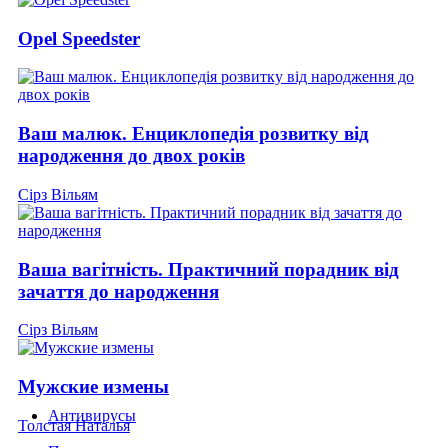
Opel Speedster
Ваш малюк. Енциклопедія розвитку від
народження до двох років
Сірз Вільям
Ваша вагітність. Практичний порадник від
зачаття до народження
Сірз Вільям
Мужские измены
Антивирусы
Толстая Наталья