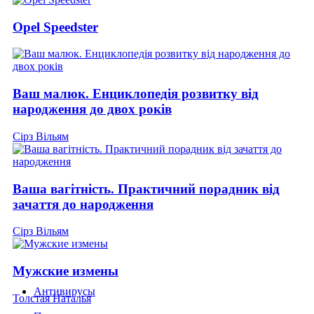
Opel Speedster
Ваш малюк. Енциклопедія розвитку від
народження до двох років
Сірз Вільям
Ваша вагітність. Практичний порадник від
зачаття до народження
Сірз Вільям
Мужские измены
Антивирусы
Толстая Наталья