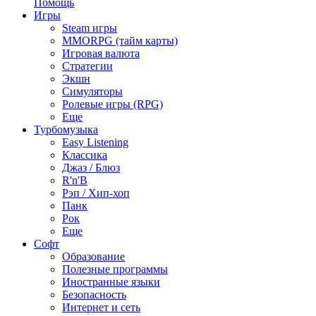
Помощь
Игры
Steam игры
MMORPG (тайм карты)
Игровая валюта
Стратегии
Экшн
Симуляторы
Ролевые игры (RPG)
Еще
Турбомузыка
Easy Listening
Классика
Джаз / Блюз
R'n'B
Рэп / Хип-хоп
Панк
Рок
Еще
Софт
Образование
Полезные программы
Иностранные языки
Безопасность
Интернет и сеть