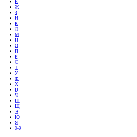
Е
Ж
З
И
К
Л
М
Н
О
П
Р
С
Т
У
Ф
Х
Ц
Ч
Ш
Щ
Э
Ю
Я
0-9