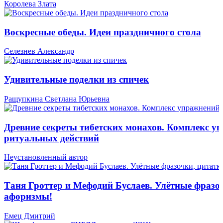
Королева Злата
Воскресные обеды. Идеи праздничного стола
Селезнев Александр
Удивительные поделки из спичек
Ращупкина Светлана Юрьевна
Древние секреты тибетских монахов. Комплекс у
ритуальных действий
Неустановленный автор
Таня Гроттер и Мефодий Буслаев. Улётные фразо
афоризмы!
Емец Дмитрий