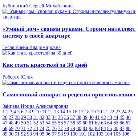
Бубновский Сергей Михайлович
«Умный дом» своими руками. Строим интеллект
систему в своей квартире
Тесля Елена Владимировна
Как стать красоткой за 30 дней
Робертс Юлия
Самогонный аппарат и рецепты приготовления с
Зайцева Ирина Александровна
1
2
3
4
5
6
7
8
9
10
11
12
13
14
15
16
17
18
19
20
21
22
23
24
25
26
27
28
29
30
31
32
33
34
35
36
37
38
39
40
41
42
43
44
45
46
47
48
49
50
51
52
53
54
55
56
57
58
59
60
61
62
63
64
65
66
67
68
69
70
71
72
73
74
75
76
77
78
79
80
81
82
83
84
85
86
87
88
89
90
91
92
93
94
95
96
97
98
99
100
101
102
103
104
105
106