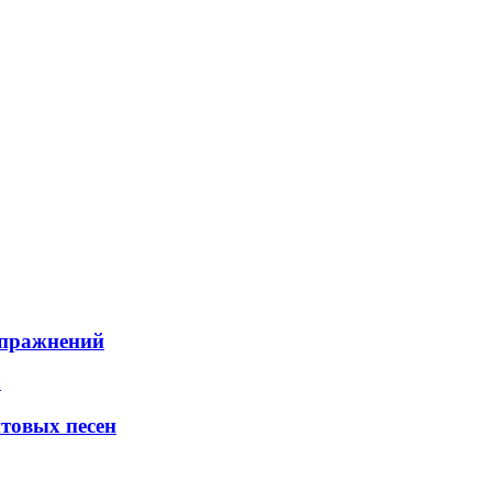
упражнений
итовых песен