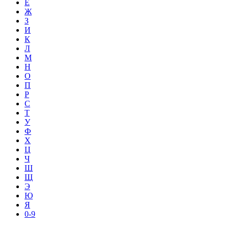
Е
Ж
З
И
К
Л
М
Н
О
П
Р
С
Т
У
Ф
Х
Ц
Ч
Ш
Щ
Э
Ю
Я
0-9