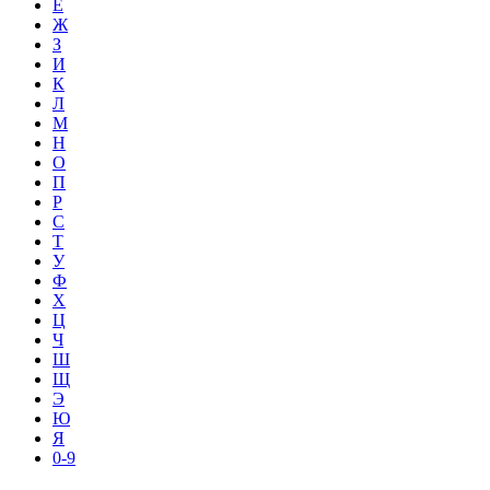
Е
Ж
З
И
К
Л
М
Н
О
П
Р
С
Т
У
Ф
Х
Ц
Ч
Ш
Щ
Э
Ю
Я
0-9