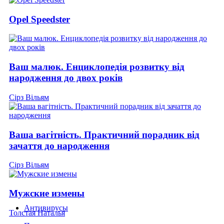
Opel Speedster
Ваш малюк. Енциклопедія розвитку від
народження до двох років
Сірз Вільям
Ваша вагітність. Практичний порадник від
зачаття до народження
Сірз Вільям
Мужские измены
Антивирусы
Толстая Наталья