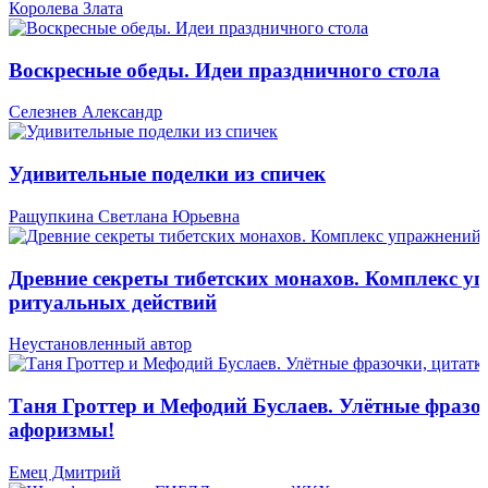
Королева Злата
Воскресные обеды. Идеи праздничного стола
Селезнев Александр
Удивительные поделки из спичек
Ращупкина Светлана Юрьевна
Древние секреты тибетских монахов. Комплекс у
ритуальных действий
Неустановленный автор
Таня Гроттер и Мефодий Буслаев. Улётные фразо
афоризмы!
Емец Дмитрий