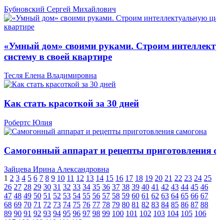
Бубновский Сергей Михайлович
«Умный дом» своими руками. Строим интеллект
систему в своей квартире
Тесля Елена Владимировна
Как стать красоткой за 30 дней
Робертс Юлия
Самогонный аппарат и рецепты приготовления с
Зайцева Ирина Александровна
1
2
3
4
5
6
7
8
9
10
11
12
13
14
15
16
17
18
19
20
21
22
23
24
25
26
27
28
29
30
31
32
33
34
35
36
37
38
39
40
41
42
43
44
45
46
47
48
49
50
51
52
53
54
55
56
57
58
59
60
61
62
63
64
65
66
67
68
69
70
71
72
73
74
75
76
77
78
79
80
81
82
83
84
85
86
87
88
89
90
91
92
93
94
95
96
97
98
99
100
101
102
103
104
105
106