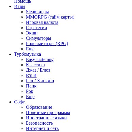
Помощь
Игры
Steam игры
MMORPG (тайм карты)
Игровая валюта
Стратегии
Экшн
Симуляторы
Ролевые игры (RPG)
Еще
Турбомузыка
Easy Listening
Классика
Джаз / Блюз
R'n'B
Рэп / Хип-хоп
Панк
Рок
Еще
Софт
Образование
Полезные программы
Иностранные языки
Безопасность
Интернет и сеть