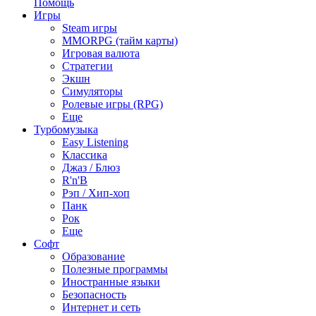
Помощь
Игры
Steam игры
MMORPG (тайм карты)
Игровая валюта
Стратегии
Экшн
Симуляторы
Ролевые игры (RPG)
Еще
Турбомузыка
Easy Listening
Классика
Джаз / Блюз
R'n'B
Рэп / Хип-хоп
Панк
Рок
Еще
Софт
Образование
Полезные программы
Иностранные языки
Безопасность
Интернет и сеть