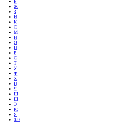
Е
Ж
З
И
К
Л
М
Н
О
П
Р
С
Т
У
Ф
Х
Ц
Ч
Ш
Щ
Э
Ю
Я
0-9