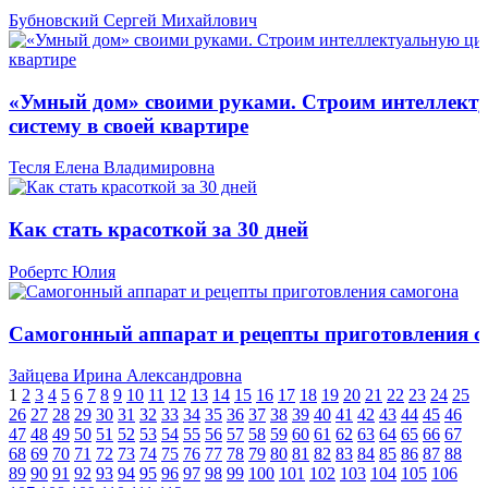
Бубновский Сергей Михайлович
«Умный дом» своими руками. Строим интеллект
систему в своей квартире
Тесля Елена Владимировна
Как стать красоткой за 30 дней
Робертс Юлия
Самогонный аппарат и рецепты приготовления с
Зайцева Ирина Александровна
1
2
3
4
5
6
7
8
9
10
11
12
13
14
15
16
17
18
19
20
21
22
23
24
25
26
27
28
29
30
31
32
33
34
35
36
37
38
39
40
41
42
43
44
45
46
47
48
49
50
51
52
53
54
55
56
57
58
59
60
61
62
63
64
65
66
67
68
69
70
71
72
73
74
75
76
77
78
79
80
81
82
83
84
85
86
87
88
89
90
91
92
93
94
95
96
97
98
99
100
101
102
103
104
105
106