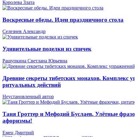
Королева Злата
Воскресные обеды. Идеи праздничного стола
Селезнев Александр
Удивительные поделки из спичек
Ращупкина Светлана Юрьевна
Древние секреты тибетских монахов. Комплекс у
ритуальных действий
Неустановленный автор
Таня Гроттер и Мефодий Буслаев. Улётные фразо
афоризмы!
Емец Дмитрий