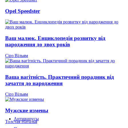
Opel Speedster
Ваш малюк. Енциклопедія розвитку від
народження до двох років
Сірз Вільям
Ваша вагітність. Практичний порадник від
зачаття до народження
Сірз Вільям
Мужские измены
Антивирусы
Толстая Наталья