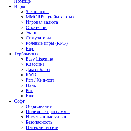
Помощь
Игры
Steam игры
MMORPG (тайм карты)
Игровая валюта
Стратегии
Экшн
Симуляторы
Ролевые игры (RPG)
Еще
Турбомузыка
Easy Listening
Классика
Джаз / Блюз
R'n'B
Рэп / Хип-хоп
Панк
Рок
Еще
Софт
Образование
Полезные программы
Иностранные языки
Безопасность
Интернет и сеть