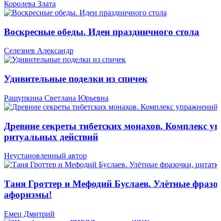
Королева Злата
Воскресные обеды. Идеи праздничного стола
Селезнев Александр
Удивительные поделки из спичек
Ращупкина Светлана Юрьевна
Древние секреты тибетских монахов. Комплекс у
ритуальных действий
Неустановленный автор
Таня Гроттер и Мефодий Буслаев. Улётные фразо
афоризмы!
Емец Дмитрий