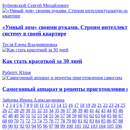
Бубновский Сергей Михайлович
«Умный дом» своими руками. Строим интеллект
систему в своей квартире
Тесля Елена Владимировна
Как стать красоткой за 30 дней
Робертс Юлия
Самогонный аппарат и рецепты приготовления с
Зайцева Ирина Александровна
1
2
3
4
5
6
7
8
9
10
11
12
13
14
15
16
17
18
19
20
21
22
23
24
25
26
27
28
29
30
31
32
33
34
35
36
37
38
39
40
41
42
43
44
45
46
47
48
49
50
51
52
53
54
55
56
57
58
59
60
61
62
63
64
65
66
67
68
69
70
71
72
73
74
75
76
77
78
79
80
81
82
83
84
85
86
87
88
89
90
91
92
93
94
95
96
97
98
99
100
101
102
103
104
105
106