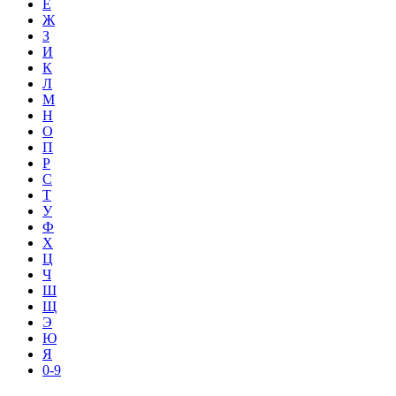
Е
Ж
З
И
К
Л
М
Н
О
П
Р
С
Т
У
Ф
Х
Ц
Ч
Ш
Щ
Э
Ю
Я
0-9