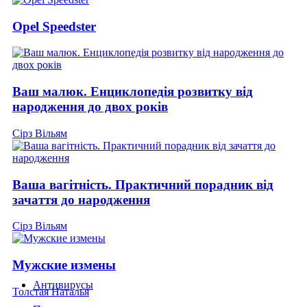
Opel Speedster
Ваш малюк. Енциклопедія розвитку від
народження до двох років
Сірз Вільям
Ваша вагітність. Практичний порадник від
зачаття до народження
Сірз Вільям
Мужские измены
Антивирусы
Толстая Наталья