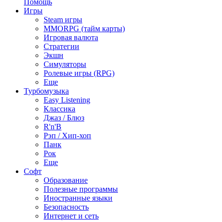
Помощь
Игры
Steam игры
MMORPG (тайм карты)
Игровая валюта
Стратегии
Экшн
Симуляторы
Ролевые игры (RPG)
Еще
Турбомузыка
Easy Listening
Классика
Джаз / Блюз
R'n'B
Рэп / Хип-хоп
Панк
Рок
Еще
Софт
Образование
Полезные программы
Иностранные языки
Безопасность
Интернет и сеть