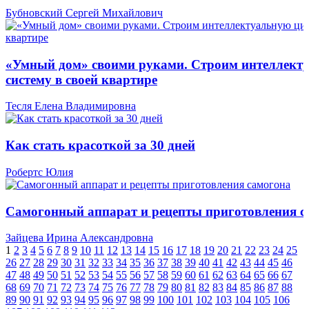
Бубновский Сергей Михайлович
«Умный дом» своими руками. Строим интеллект
систему в своей квартире
Тесля Елена Владимировна
Как стать красоткой за 30 дней
Робертс Юлия
Самогонный аппарат и рецепты приготовления с
Зайцева Ирина Александровна
1
2
3
4
5
6
7
8
9
10
11
12
13
14
15
16
17
18
19
20
21
22
23
24
25
26
27
28
29
30
31
32
33
34
35
36
37
38
39
40
41
42
43
44
45
46
47
48
49
50
51
52
53
54
55
56
57
58
59
60
61
62
63
64
65
66
67
68
69
70
71
72
73
74
75
76
77
78
79
80
81
82
83
84
85
86
87
88
89
90
91
92
93
94
95
96
97
98
99
100
101
102
103
104
105
106