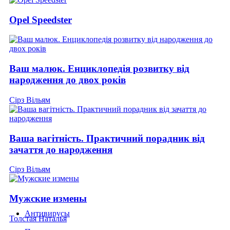
Opel Speedster
Ваш малюк. Енциклопедія розвитку від
народження до двох років
Сірз Вільям
Ваша вагітність. Практичний порадник від
зачаття до народження
Сірз Вільям
Мужские измены
Антивирусы
Толстая Наталья