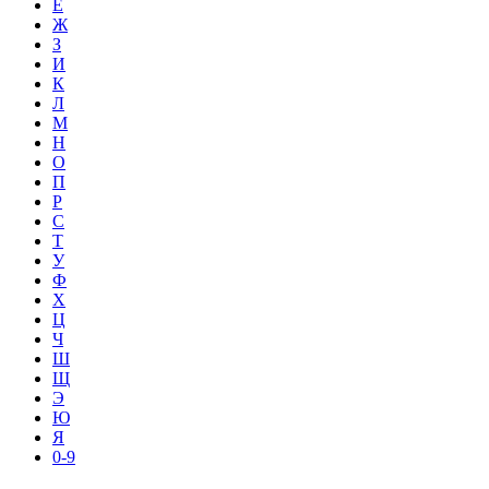
Е
Ж
З
И
К
Л
М
Н
О
П
Р
С
Т
У
Ф
Х
Ц
Ч
Ш
Щ
Э
Ю
Я
0-9