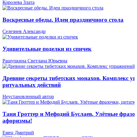
Королева Злата
Воскресные обеды. Идеи праздничного стола
Селезнев Александр
Удивительные поделки из спичек
Ращупкина Светлана Юрьевна
Древние секреты тибетских монахов. Комплекс у
ритуальных действий
Неустановленный автор
Таня Гроттер и Мефодий Буслаев. Улётные фразо
афоризмы!
Емец Дмитрий