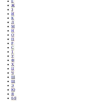
Е
Ж
З
И
К
Л
М
Н
О
П
Р
С
Т
У
Ф
Х
Ц
Ч
Ш
Щ
Э
Ю
Я
0-9