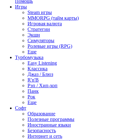
Помощь
Игры
Steam игры
MMORPG (тайм карты)
Игровая валюта
Стратегии
Экшн
Симуляторы
Ролевые игры (RPG)
Еще
Турбомузыка
Easy Listening
Классика
Джаз / Блюз
R'n'B
Рэп / Хип-хоп
Панк
Рок
Еще
Софт
Образование
Полезные программы
Иностранные языки
Безопасность
Интернет и сеть