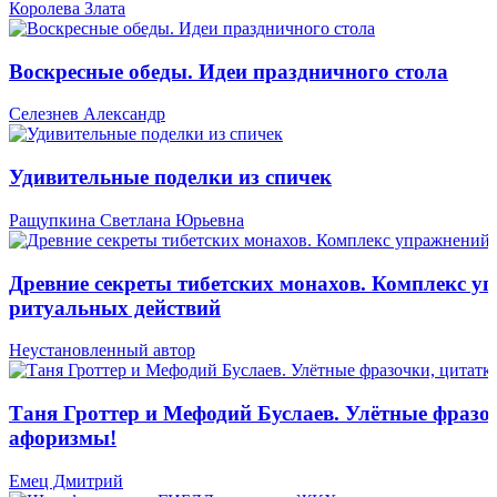
Королева Злата
Воскресные обеды. Идеи праздничного стола
Селезнев Александр
Удивительные поделки из спичек
Ращупкина Светлана Юрьевна
Древние секреты тибетских монахов. Комплекс у
ритуальных действий
Неустановленный автор
Таня Гроттер и Мефодий Буслаев. Улётные фразо
афоризмы!
Емец Дмитрий