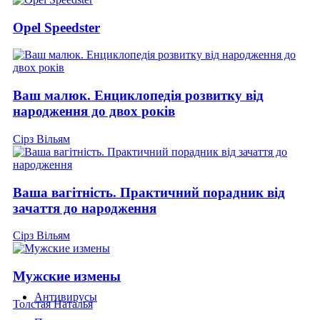
Opel Speedster
Ваш малюк. Енциклопедія розвитку від
народження до двох років
Сірз Вільям
Ваша вагітність. Практичний порадник від
зачаття до народження
Сірз Вільям
Мужские измены
Антивирусы
Толстая Наталья