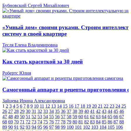
Бубновский Сергей Михайлович
«Умный дом» своими руками. Строим интеллект
систему в своей квартире
Тесля Елена Владимировна
Как стать красоткой за 30 дней
Робертс Юлия
Самогонный аппарат и рецепты приготовления с
Зайцева Ирина Александровна
1
2
3
4
5
6
7
8
9
10
11
12
13
14
15
16
17
18
19
20
21
22
23
24
25
26
27
28
29
30
31
32
33
34
35
36
37
38
39
40
41
42
43
44
45
46
47
48
49
50
51
52
53
54
55
56
57
58
59
60
61
62
63
64
65
66
67
68
69
70
71
72
73
74
75
76
77
78
79
80
81
82
83
84
85
86
87
88
89
90
91
92
93
94
95
96
97
98
99
100
101
102
103
104
105
106