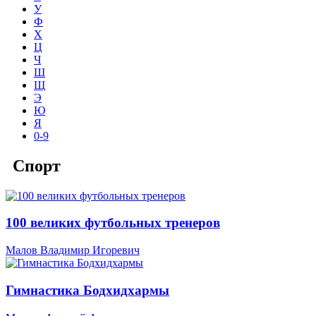
У
Ф
Х
Ц
Ч
Ш
Щ
Э
Ю
Я
0-9
Спорт
100 великих футбольных тренеров
Малов Владимир Игоревич
Гимнастика Бодхидхармы