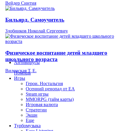
Вейдер Синтия
Бильярд. Самоучитель
Здобников Николай Сергеевич
Физическое воспитание детей младшего
школьного возраста
Антивирусы
Виленская Т. Е.
Помощь
Игры
Герои. Ностальгия
Осенний ценопад от EA
Steam игры
MMORPG (тайм карты)
Игровая валюта
Стратегии
Экшн
Еще
Турбомузыка
Easy Listening