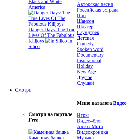
Black and White
Авторская песня
America
Российская эстрада
Поп
Шансон
Шлягер
Danger Days: The True
Саундтрек
Lives Of The Fabulous
Детская
Killjoys
In
Comedy
Silico
Spoken word
Documentary
Inspirational
Holiday
New Age
Другое
Слушай
Смотри
Меню каталога
Видео
Смотри на портале
Игры
Free
Видео–блог
Авто / Мото
Видеохроника
Каменная башка
Музыка