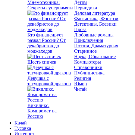
Мнемотехника:
Детям
Секреты суперпамяти
Периодика
Деловая литература
Фантастика, Фэнтэзи
Детективы, Боевики
Проза
Кто финансирует
Любовные романы
развал России? От
Приключения
декабристов до
Поэзия, Драматургия
моджахедов
Старинное
Наука, Образование
Шесть спичек
Компьютеры
Справочники
Публицистика
Девушка с
Религия
татуировкой дракона
Юмор
Читай
Викиликс.
Компромат на
Россию
Качай
Тусовка
Интернет