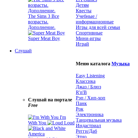
Детям
Квесты
The Sims 3 Все
Учебные /
возрасты.
информационные
Дополнение.
Игры для всей семьи
Спортивные
Super Meat Boy
Мини-игры
Играй
Слушай
Меню каталога
Музыка
Easy Listening
Классика
Джаз / Блюз
R'n'B
Рэп / Хип-хоп
Слушай на портале
Панк
Free
Рок
Электроника
I'm
Танцевальная музыка
With You
Loud
Индастриал
Регги/Даб
Этно