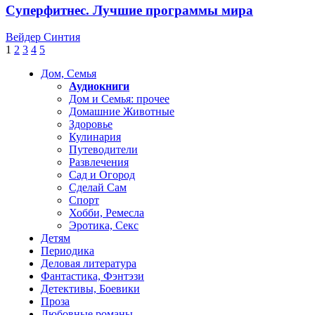
Суперфитнес. Лучшие программы мира
Вейдер Синтия
1
2
3
4
5
Дом, Семья
Аудиокниги
Дом и Семья: прочее
Домашние Животные
Здоровье
Кулинария
Путеводители
Развлечения
Сад и Огород
Сделай Сам
Спорт
Хобби, Ремесла
Эротика, Секс
Детям
Периодика
Деловая литература
Фантастика, Фэнтэзи
Детективы, Боевики
Проза
Любовные романы