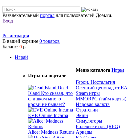
Развлекательный
портал
для пользователей
Дом.ru
.
Вход
Регистрация
В вашей корзине
0
товаров
Баланс:
0
р
Играй
Меню каталога
Игры
Игры на портале
Герои. Ностальгия
Dead
Осенний ценопад от EA
Island
Кто сказал, что
Steam игры
слишком много
MMORPG (тайм карты)
крови не бывает?
Игровая валюта
Стратегии
EVE Online Incarna
Экшн
Симуляторы
Ролевые игры (RPG)
Alice: Madness Returns
Аркады
EA Games