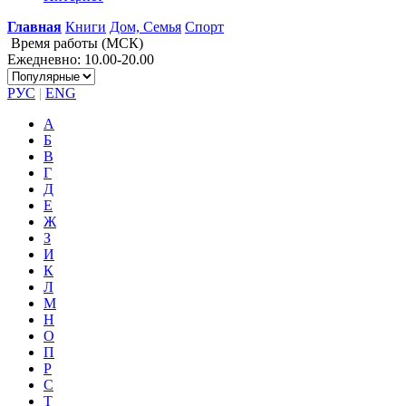
Главная
Книги
Дом, Семья
Спорт
Время работы (МСК)
Ежедневно: 10.00-20.00
РУС
|
ENG
А
Б
В
Г
Д
Е
Ж
З
И
К
Л
М
Н
О
П
Р
С
Т