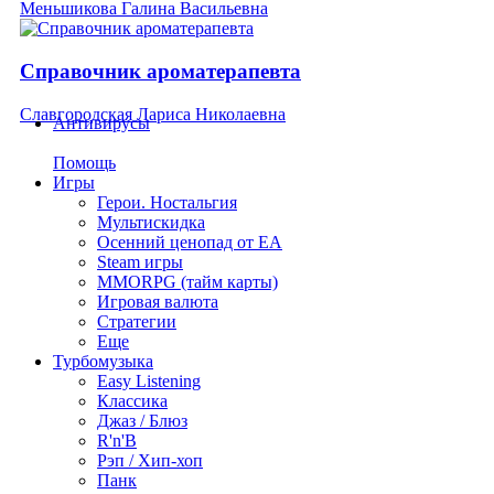
Меньшикова Галина Васильевна
Справочник ароматерапевта
Славгородская Лариса Николаевна
Антивирусы
Помощь
Игры
Герои. Ностальгия
Мультискидка
Осенний ценопад от EA
Steam игры
MMORPG (тайм карты)
Игровая валюта
Стратегии
Еще
Турбомузыка
Easy Listening
Классика
Джаз / Блюз
R'n'B
Рэп / Хип-хоп
Панк