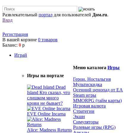
Развлекательный
портал
для пользователей
Дом.ru
.
Вход
Регистрация
В вашей корзине
0
товаров
Баланс:
0
р
Играй
Меню каталога
Игры
Игры на портале
Герои. Ностальгия
Мультискидка
Dead
Осенний ценопад от EA
Island
Кто сказал, что
Steam игры
слишком много
MMORPG (тайм карты)
крови не бывает?
Игровая валюта
Стратегии
EVE Online Incarna
Экшн
Симуляторы
Ролевые игры (RPG)
Alice: Madness Returns
Аркады