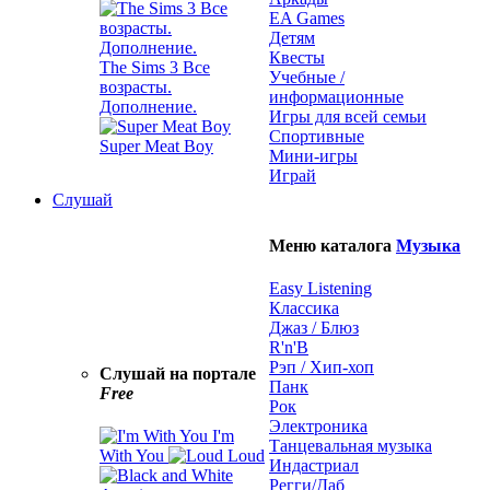
EA Games
Детям
Квесты
The Sims 3 Все
Учебные /
возрасты.
информационные
Дополнение.
Игры для всей семьи
Спортивные
Super Meat Boy
Мини-игры
Играй
Слушай
Меню каталога
Музыка
Easy Listening
Классика
Джаз / Блюз
R'n'B
Рэп / Хип-хоп
Слушай на портале
Панк
Free
Рок
Электроника
I'm
Танцевальная музыка
With You
Loud
Индастриал
Регги/Даб