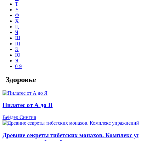
Т
У
Ф
Х
Ц
Ч
Ш
Щ
Э
Ю
Я
0-9
Здоровье
Пилатес от А до Я
Вейдер Синтия
Древние секреты тибетских монахов. Комплекс у