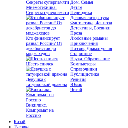
Дом, Семья
Мнемотехника:
Детям
Секреты суперпамяти
Периодика
Деловая литература
Фантастика, Фэнтэзи
Детективы, Боевики
Проза
Кто финансирует
Любовные романы
развал России? От
Приключения
декабристов до
Поэзия, Драматургия
моджахедов
Старинное
Наука, Образование
Шесть спичек
Компьютеры
Справочники
Публицистика
Девушка с
Религия
татуировкой дракона
Юмор
Читай
Викиликс.
Компромат на
Россию
Качай
Тусовка