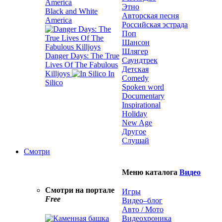
Этно
Black and White
Авторская песня
America
Российская эстрада
Поп
Шансон
Шлягер
Danger Days: The True
Саундтрек
Lives Of The Fabulous
Детская
Killjoys
In
Comedy
Silico
Spoken word
Documentary
Inspirational
Holiday
New Age
Другое
Слушай
Смотри
Меню каталога
Видео
Смотри на портале
Игры
Free
Видео–блог
Авто / Мото
Видеохроника