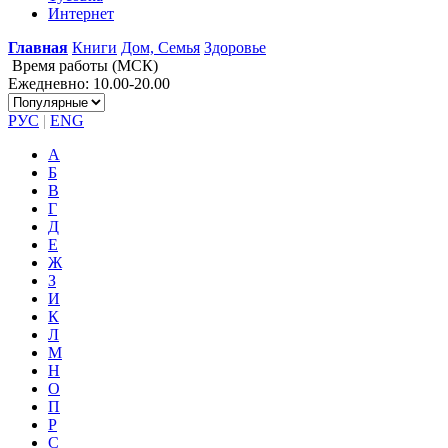
Интернет
Главная
Книги
Дом, Семья
Здоровье
Время работы (МСК)
Ежедневно: 10.00-20.00
РУС
|
ENG
А
Б
В
Г
Д
Е
Ж
З
И
К
Л
М
Н
О
П
Р
С