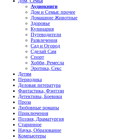
Дом, Семья
Аудиокниги
Дом и Семья: прочее
Домашние Животные
Здоровье
Кулинария
Путеводители
Развлечения
Сад и Огород
Сделай Сам
Спорт
Хобби, Ремесла
Эротика, Секс
Детям
Периодика
Деловая литература
Фантастика, Фэнтэзи
Детективы, Боевики
Проза
Любовные романы
Приключения
Поэзия, Драматургия
Старинное
Наука, Образование
Компьютеры