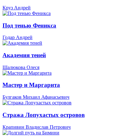
Круз Андрей
Под тенью Феникса
Годар Андрей
Академия теней
Шалюкова Олеся
Мастер и Маргарита
Булгаков Михаил Афанасьевич
Стража Лопухастых островов
Крапивин Владислав Петрович