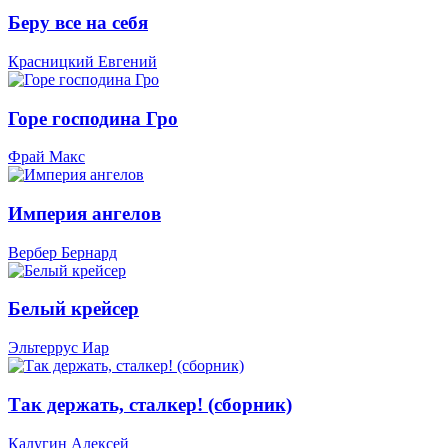
Беру все на себя
Красницкий Евгений
Горе господина Гро
Фрай Макс
Империя ангелов
Вербер Бернард
Белый крейсер
Эльтеррус Иар
Так держать, сталкер! (сборник)
Калугин Алексей