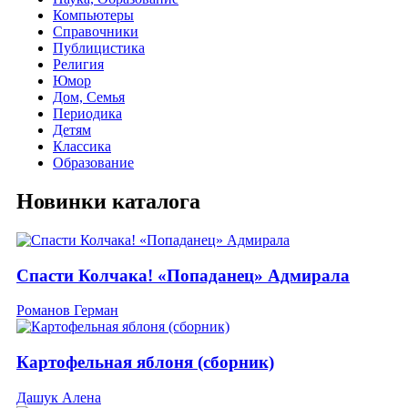
Компьютеры
Справочники
Публицистика
Религия
Юмор
Дом, Семья
Периодика
Детям
Классика
Образование
Новинки каталога
Спасти Колчака! «Попаданец» Адмирала
Романов Герман
Картофельная яблоня (сборник)
Дашук Алена