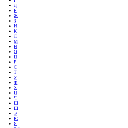
Г
Д
Е
Ж
З
И
К
Л
М
Н
О
П
Р
С
Т
У
Ф
Х
Ц
Ч
Ш
Щ
Э
Ю
Я