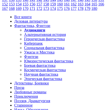
152
153
154
155
156
157
158
159
160
161
162
163
164
165
166
167
168
169
170
171
172
173
174
175
176
177
178
179
180
Все книги
Деловая литература
Фантастика, Фэнтэзи
Аудиокниги
Альтернативная история
Героическая фантастика
Киберпанк
Социальная фантастика
Ужасы и Мистика
Фэнтези
Юмористическая фантастика
Боевая фантастика
Космическая фантастика
Научная фантастика
Эпическая фантастика
Детективы, Боевики
Проза
Любовные романы
Приключения
Поэзия, Драматургия
Старинное
Наука, Образование