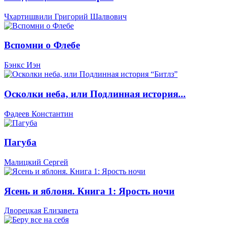
Чхартишвили Григорий Шалвович
Вспомни о Флебе
Бэнкс Иэн
Осколки неба, или Подлинная история...
Фадеев Константин
Пагуба
Малицкий Сергей
Ясень и яблоня. Книга 1: Ярость ночи
Дворецкая Елизавета