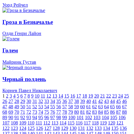
Уорд Рейчел
Гроза в Безначалье
Олди Генри Лайон
Голем
Майринк Густав
Черный полдень
Корнев Павел Николаевич
1
2
3
4
5
6
7
8
9
10
11
12
13
14
15
16
17
18
19
20
21
22
23
24
25
26
27
28
29
30
31
32
33
34
35
36
37
38
39
40
41
42
43
44
45
46
47
48
49
50
51
52
53
54
55
56
57
58
59
60
61
62
63
64
65
66
67
68
69
70
71
72
73
74
75
76
77
78
79
80
81
82
83
84
85
86
87
88
89
90
91
92
93
94
95
96
97
98
99
100
101
102
103
104
105
106
107
108
109
110
111
112
113
114
115
116
117
118
119
120
121
122
123
124
125
126
127
128
129
130
131
132
133
134
135
136
137
138
139
140
141
142
143
144
145
146
147
148
149
150
151