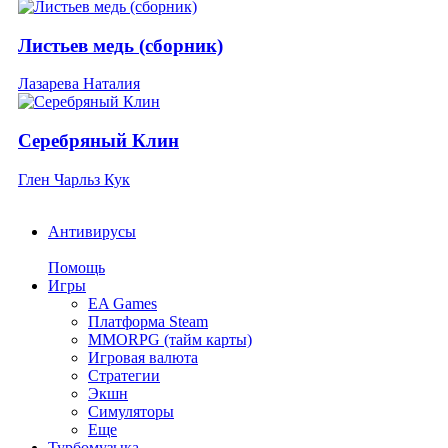
Листьев медь (сборник)
Лазарева Наталия
Серебряный Клин
Глен Чарльз Кук
Антивирусы
Помощь
Игры
EA Games
Платформа Steam
MMORPG (тайм карты)
Игровая валюта
Стратегии
Экшн
Симуляторы
Еще
Турбомузыка