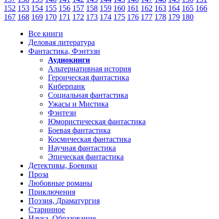
152
153
154
155
156
157
158
159
160
161
162
163
164
165
166
167
168
169
170
171
172
173
174
175
176
177
178
179
180
Все книги
Деловая литература
Фантастика, Фэнтэзи
Аудиокниги
Альтернативная история
Героическая фантастика
Киберпанк
Социальная фантастика
Ужасы и Мистика
Фэнтези
Юмористическая фантастика
Боевая фантастика
Космическая фантастика
Научная фантастика
Эпическая фантастика
Детективы, Боевики
Проза
Любовные романы
Приключения
Поэзия, Драматургия
Старинное
Наука, Образование