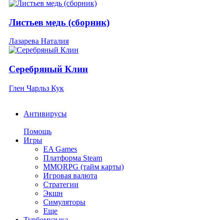
Листьев медь (сборник)
Лазарева Наталия
Серебряный Клин
Глен Чарльз Кук
Антивирусы
Помощь
Игры
EA Games
Платформа Steam
MMORPG (тайм карты)
Игровая валюта
Стратегии
Экшн
Симуляторы
Еще
Турбомузыка