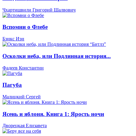
Чхартишвили Григорий Шалвович
Вспомни о Флебе
Бэнкс Иэн
Осколки неба, или Подлинная история...
Фадеев Константин
Пагуба
Малицкий Сергей
Ясень и яблоня. Книга 1: Ярость ночи
Дворецкая Елизавета