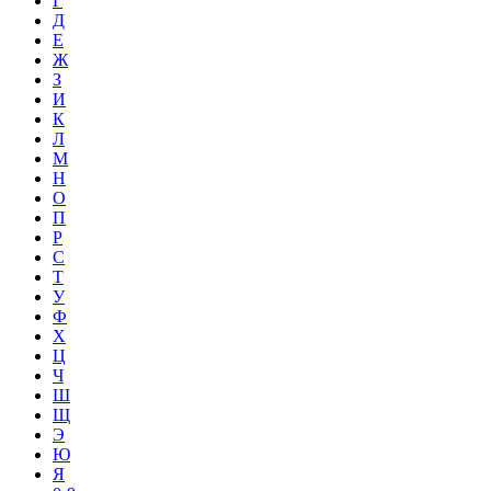
Г
Д
Е
Ж
З
И
К
Л
М
Н
О
П
Р
С
Т
У
Ф
Х
Ц
Ч
Ш
Щ
Э
Ю
Я