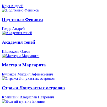
Круз Андрей
Под тенью Феникса
Годар Андрей
Академия теней
Шалюкова Олеся
Мастер и Маргарита
Булгаков Михаил Афанасьевич
Стража Лопухастых островов
Крапивин Владислав Петрович