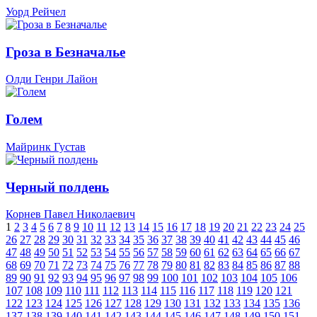
Уорд Рейчел
Гроза в Безначалье
Олди Генри Лайон
Голем
Майринк Густав
Черный полдень
Корнев Павел Николаевич
1
2
3
4
5
6
7
8
9
10
11
12
13
14
15
16
17
18
19
20
21
22
23
24
25
26
27
28
29
30
31
32
33
34
35
36
37
38
39
40
41
42
43
44
45
46
47
48
49
50
51
52
53
54
55
56
57
58
59
60
61
62
63
64
65
66
67
68
69
70
71
72
73
74
75
76
77
78
79
80
81
82
83
84
85
86
87
88
89
90
91
92
93
94
95
96
97
98
99
100
101
102
103
104
105
106
107
108
109
110
111
112
113
114
115
116
117
118
119
120
121
122
123
124
125
126
127
128
129
130
131
132
133
134
135
136
137
138
139
140
141
142
143
144
145
146
147
148
149
150
151