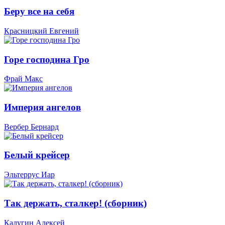
Беру все на себя
Красницкий Евгений
Горе господина Гро
Фрай Макс
Империя ангелов
Вербер Бернард
Белый крейсер
Эльтеррус Иар
Так держать, сталкер! (сборник)
Калугин Алексей