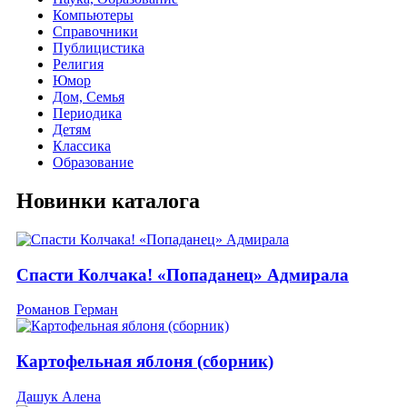
Компьютеры
Справочники
Публицистика
Религия
Юмор
Дом, Семья
Периодика
Детям
Классика
Образование
Новинки каталога
Спасти Колчака! «Попаданец» Адмирала
Романов Герман
Картофельная яблоня (сборник)
Дашук Алена