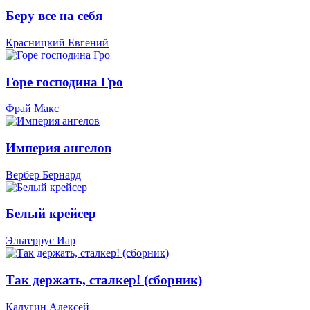
Беру все на себя
Красницкий Евгений
Горе господина Гро
Фрай Макс
Империя ангелов
Вербер Бернард
Белый крейсер
Эльтеррус Иар
Так держать, сталкер! (сборник)
Калугин Алексей