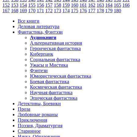
152
153
154
155
156
157
158
159
160
161
162
163
164
165
166
167
168
169
170
171
172
173
174
175
176
177
178
179
180
Все книги
Деловая литература
Фантастика, Фэнтэзи
Аудиокниги
Альтернативная история
Героическая фантастика
Киберпанк
Социальная фантастика
Ужасы и Мистика
Фэнтези
Юмористическая фантастика
Боевая фантастика
Космическая фантастика
Научная фантастика
Эпическая фантастика
Детективы, Боевики
Проза
Любовные романы
Приключения
Поэзия, Драматургия
Старинное
Наука, Образование