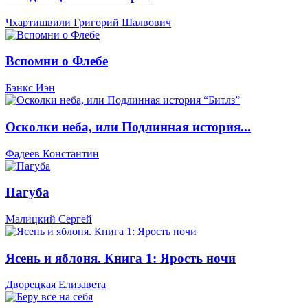
Чхартишвили Григорий Шалвович
Вспомни о Флебе
Бэнкс Иэн
Осколки неба, или Подлинная история...
Фадеев Константин
Пагуба
Малицкий Сергей
Ясень и яблоня. Книга 1: Ярость ночи
Дворецкая Елизавета