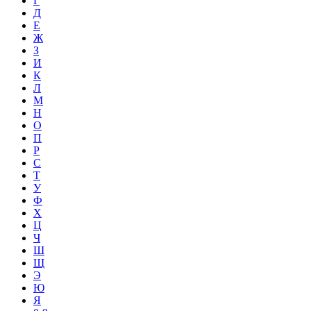
Г
Д
Е
Ж
З
И
К
Л
М
Н
О
П
Р
С
Т
У
Ф
Х
Ц
Ч
Ш
Щ
Э
Ю
Я