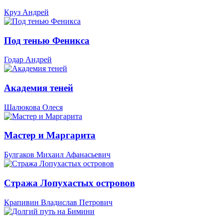
Круз Андрей
Под тенью Феникса
Годар Андрей
Академия теней
Шалюкова Олеся
Мастер и Маргарита
Булгаков Михаил Афанасьевич
Стража Лопухастых островов
Крапивин Владислав Петрович