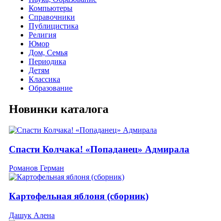
Компьютеры
Справочники
Публицистика
Религия
Юмор
Дом, Семья
Периодика
Детям
Классика
Образование
Новинки каталога
Спасти Колчака! «Попаданец» Адмирала
Романов Герман
Картофельная яблоня (сборник)
Дашук Алена