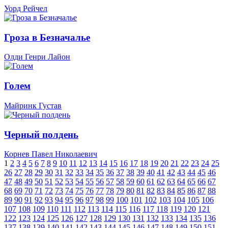
Уорд Рейчел
Гроза в Безначалье
Олди Генри Лайон
Голем
Майринк Густав
Черный полдень
Корнев Павел Николаевич
1
2
3
4
5
6
7
8
9
10
11
12
13
14
15
16
17
18
19
20
21
22
23
24
25
26
27
28
29
30
31
32
33
34
35
36
37
38
39
40
41
42
43
44
45
46
47
48
49
50
51
52
53
54
55
56
57
58
59
60
61
62
63
64
65
66
67
68
69
70
71
72
73
74
75
76
77
78
79
80
81
82
83
84
85
86
87
88
89
90
91
92
93
94
95
96
97
98
99
100
101
102
103
104
105
106
107
108
109
110
111
112
113
114
115
116
117
118
119
120
121
122
123
124
125
126
127
128
129
130
131
132
133
134
135
136
137
138
139
140
141
142
143
144
145
146
147
148
149
150
151