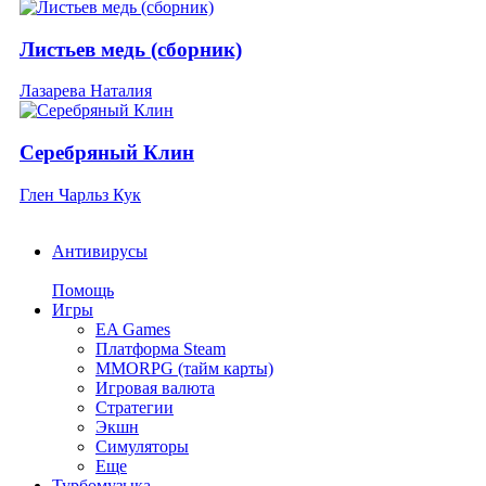
Листьев медь (сборник)
Лазарева Наталия
Серебряный Клин
Глен Чарльз Кук
Антивирусы
Помощь
Игры
EA Games
Платформа Steam
MMORPG (тайм карты)
Игровая валюта
Стратегии
Экшн
Симуляторы
Еще
Турбомузыка