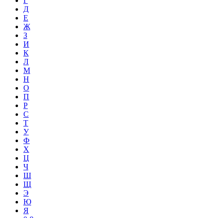
Г
Д
Е
Ж
З
И
К
Л
М
Н
О
П
Р
С
Т
У
Ф
Х
Ц
Ч
Ш
Щ
Э
Ю
Я