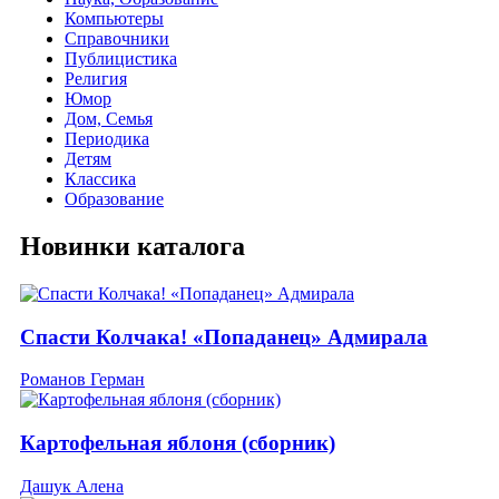
Компьютеры
Справочники
Публицистика
Религия
Юмор
Дом, Семья
Периодика
Детям
Классика
Образование
Новинки каталога
Спасти Колчака! «Попаданец» Адмирала
Романов Герман
Картофельная яблоня (сборник)
Дашук Алена