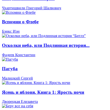
Чхартишвили Григорий Шалвович
Вспомни о Флебе
Бэнкс Иэн
Осколки неба, или Подлинная история...
Фадеев Константин
Пагуба
Малицкий Сергей
Ясень и яблоня. Книга 1: Ярость ночи
Дворецкая Елизавета