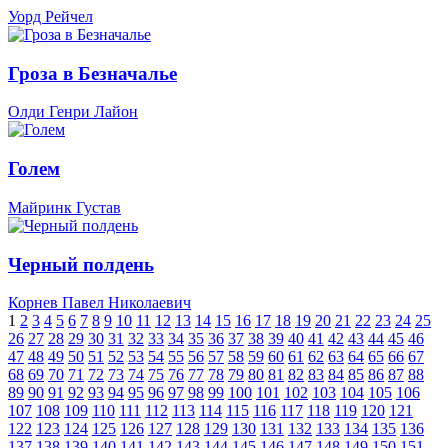
Уорд Рейчел
Гроза в Безначалье
Олди Генри Лайон
Голем
Майринк Густав
Черный полдень
Корнев Павел Николаевич
1
2
3
4
5
6
7
8
9
10
11
12
13
14
15
16
17
18
19
20
21
22
23
24
25
26
27
28
29
30
31
32
33
34
35
36
37
38
39
40
41
42
43
44
45
46
47
48
49
50
51
52
53
54
55
56
57
58
59
60
61
62
63
64
65
66
67
68
69
70
71
72
73
74
75
76
77
78
79
80
81
82
83
84
85
86
87
88
89
90
91
92
93
94
95
96
97
98
99
100
101
102
103
104
105
106
107
108
109
110
111
112
113
114
115
116
117
118
119
120
121
122
123
124
125
126
127
128
129
130
131
132
133
134
135
136
137
138
139
140
141
142
143
144
145
146
147
148
149
150
151