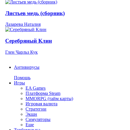
Листьев медь (сборник)
Лазарева Наталия
Серебряный Клин
Глен Чарльз Кук
Антивирусы
Помощь
Игры
EA Games
Платформа Steam
MMORPG (тайм карты)
Игровая валюта
Стратегии
Экшн
Симуляторы
Еще
Турбомузыка