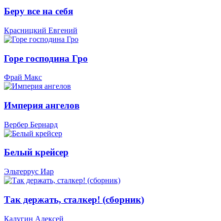
Беру все на себя
Красницкий Евгений
Горе господина Гро
Фрай Макс
Империя ангелов
Вербер Бернард
Белый крейсер
Эльтеррус Иар
Так держать, сталкер! (сборник)
Калугин Алексей