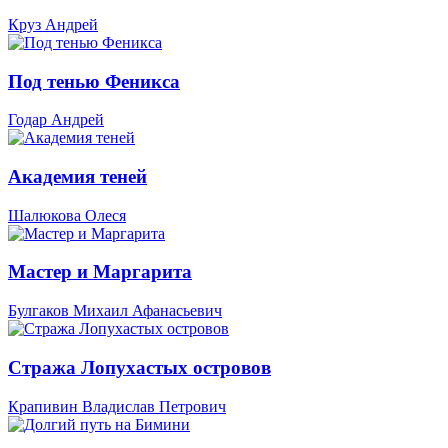
Круз Андрей
Под тенью Феникса
Годар Андрей
Академия теней
Шалюкова Олеся
Мастер и Маргарита
Булгаков Михаил Афанасьевич
Стража Лопухастых островов
Крапивин Владислав Петрович