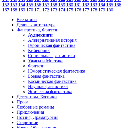
152
153
154
155
156
157
158
159
160
161
162
163
164
165
166
167
168
169
170
171
172
173
174
175
176
177
178
179
180
Все книги
Деловая литература
Фантастика, Фэнтэзи
Аудиокниги
Альтернативная история
Героическая фантастика
Киберпанк
Социальная фантастика
Ужасы и Мистика
Фэнтези
Юмористическая фантастика
Боевая фантастика
Космическая фантастика
Научная фантастика
Эпическая фантастика
Детективы, Боевики
Проза
Любовные романы
Приключения
Поэзия, Драматургия
Старинное
Наука, Образование