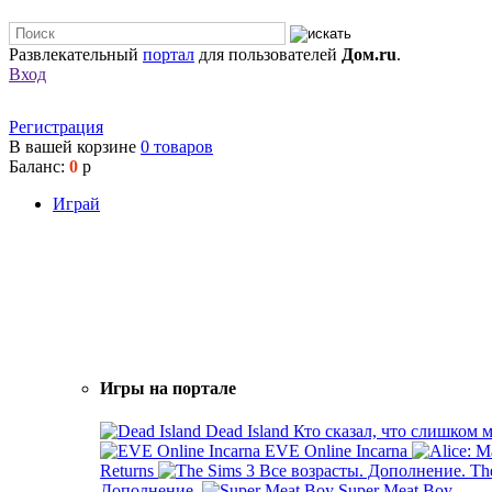
Развлекательный
портал
для пользователей
Дом.ru
.
Вход
Регистрация
В вашей корзине
0
товаров
Баланс:
0
р
Играй
Игры на портале
Dead Island
Кто сказал, что слишком 
EVE Online Incarna
Returns
Th
Дополнение.
Super Meat Boy