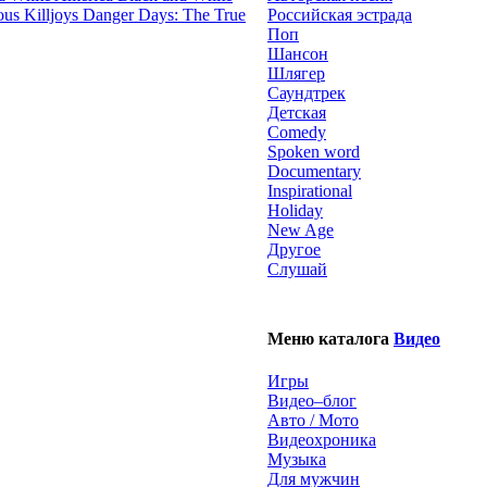
Danger Days: The True
Российская эстрада
Поп
Шансон
Шлягер
Саундтрек
Детская
Comedy
Spoken word
Documentary
Inspirational
Holiday
New Age
Другое
Слушай
Меню каталога
Видео
Игры
Видео–блог
Авто / Мото
Видеохроника
Музыка
Для мужчин