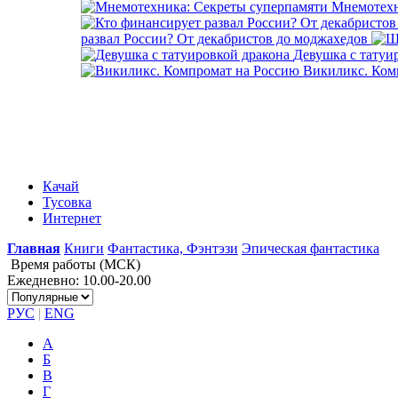
Мнемотехн
развал России? От декабристов до моджахедов
Девушка с татуи
Викиликс. Ком
Качай
Тусовка
Интернет
Главная
Книги
Фантастика, Фэнтэзи
Эпическая фантастика
Время работы (МСК)
Ежедневно: 10.00-20.00
РУС
|
ENG
А
Б
В
Г