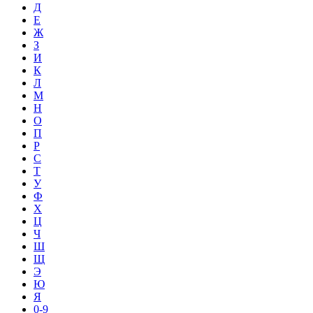
Д
Е
Ж
З
И
К
Л
М
Н
О
П
Р
С
Т
У
Ф
Х
Ц
Ч
Ш
Щ
Э
Ю
Я
0-9