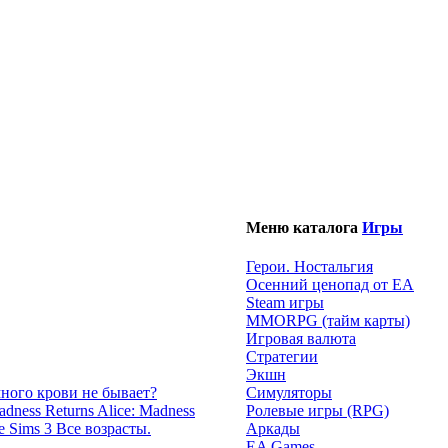
Меню каталога
Игры
Герои. Ностальгия
Осенний ценопад от EA
Steam игры
MMORPG (тайм карты)
Игровая валюта
Стратегии
Экшн
много крови не бывает?
Симуляторы
Alice: Madness
Ролевые игры (RPG)
e Sims 3 Все возрасты.
Аркады
EA Games