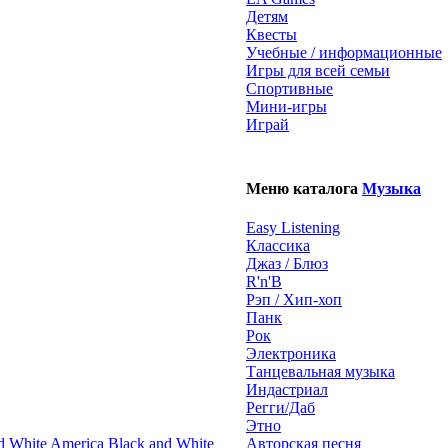
Детям
Квесты
Учебные / информационные
Игры для всей семьи
Спортивные
Мини-игры
Играй
Меню каталога
Музыка
Easy Listening
Классика
Джаз / Блюз
R'n'B
Рэп / Хип-хоп
Панк
Рок
Электроника
Танцевальная музыка
Индастриал
Регги/Даб
Этно
Black and White
Авторская песня